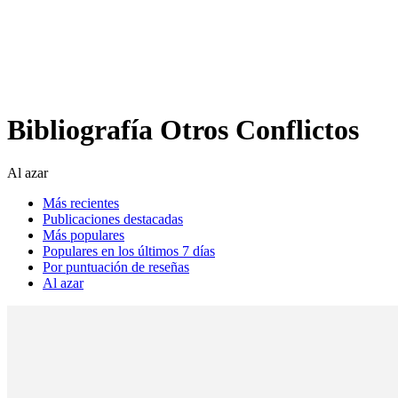
Análisis de conflictos
Colombia
Líbano
África
Irán
Bibliografía Otros Conflictos
Al azar
Más recientes
Publicaciones destacadas
Más populares
Populares en los últimos 7 días
Por puntuación de reseñas
Al azar