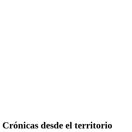
Inicio
Perfil
English
La bodega de Víctor
Oriente Medio
América Latina
Análisis de co
Crónicas desde el territorio