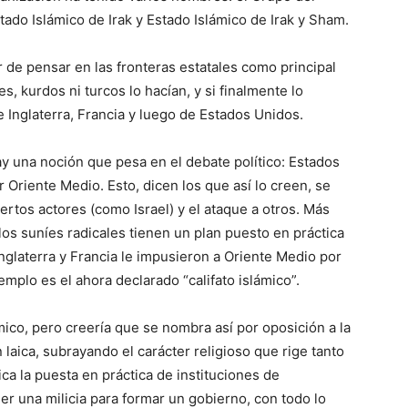
tado Islámico de Irak y Estado Islámico de Irak y Sham.
r de pensar en las fronteras estatales como principal
s, kurdos ni turcos lo hacían, y si finalmente lo
e Inglaterra, Francia y luego de Estados Unidos.
y una noción que pesa en el debate político: Estados
r Oriente Medio. Esto, dicen los que así lo creen, se
iertos actores (como Israel) y el ataque a otros. Más
 los suníes radicales tienen un plan puesto en práctica
Inglaterra y Francia le impusieron a Oriente Medio por
mplo es el ahora declarado “califato islámico”.
lámico, pero creería que se nombra así por oposición a la
aica, subrayando el carácter religioso que rige tanto
ica la puesta en práctica de instituciones de
ser una milicia para formar un gobierno, con todo lo