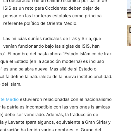
La declaración de un califato islámico por parte de
ISIS es un reto para Occidente: deben dejar de
pensar en las fronteras estatales como principal
referente político de Oriente Medio.
Las milicias suníes radicales de Irak y Siria, que
venían funcionando bajo las siglas de ISIS, han
o”. El nombre del hasta ahora “Estado Islámico de Irak
que el Estado (en la acepción moderna) es incluso
” es una palabra nueva. Más allá de si Estado o
lifa define la naturaleza de la nueva institucionalidad:
 del islam.
nte Medio
estuvieron relacionadas con el nacionalismo
 la patria es incompatible con las versiones islámicas
be) debe ser venerado. Además, la traducción de
a y Levante (para algunos, equivalente a Gran Siria) y
ganización ha tenido varios nombres: el Grupo del