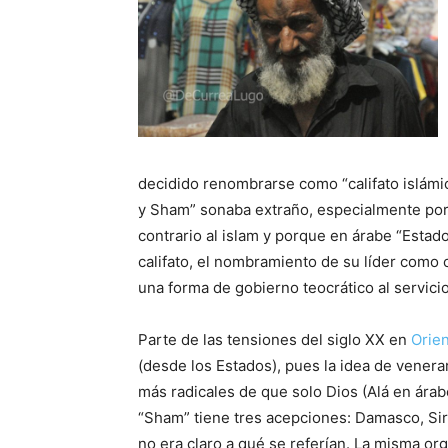
decidido renombrarse como “califato islámic
y Sham” sonaba extraño, especialmente por
contrario al islam y porque en árabe “Estado
califato, el nombramiento de su líder como ca
una forma de gobierno teocrático al servicio
Parte de las tensiones del siglo XX en
Orie
(desde los Estados), pues la idea de venerar
más radicales de que solo Dios (Alá en ára
“Sham” tiene tres acepciones: Damasco, Siri
no era claro a qué se referían. La misma or