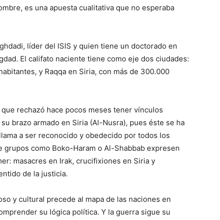
ombre, es una apuesta cualitativa que no esperaba
ghdadi, líder del ISIS y quien tiene un doctorado en
gdad. El califato naciente tiene como eje dos ciudades:
 habitantes, y Raqqa en Siria, con más de 300.000
n que rechazó hace pocos meses tener vínculos
 su brazo armado en Siria (Al-Nusra), pues éste se ha
o llama a ser reconocido y obedecido por todos los
ue grupos como Boko-Haram o Al-Shabbab expresen
er: masacres en Irak, crucifixiones en Siria y
tido de la justicia.
so y cultural precede al mapa de las naciones en
prender su lógica política. Y la guerra sigue su