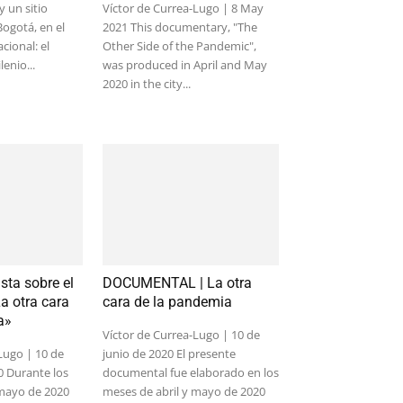
 un sitio
Víctor de Currea-Lugo | 8 May
ogotá, en el
2021 This documentary, "The
cional: el
Other Side of the Pandemic",
enio...
was produced in April and May
2020 in the city...
sta sobre el
DOCUMENTAL | La otra
a otra cara
cara de la pandemia
a»
Víctor de Currea-Lugo | 10 de
Lugo | 10 de
junio de 2020 El presente
0 Durante los
documental fue elaborado en los
 mayo de 2020
meses de abril y mayo de 2020