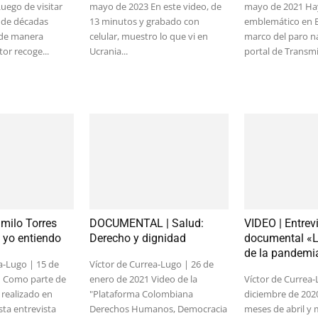
uego de visitar
mayo de 2023 En este video, de
mayo de 2021 Hay
 de décadas
13 minutos y grabado con
emblemático en B
 de manera
celular, muestro lo que vi en
marco del paro na
tor recoge...
Ucrania...
portal de Transmil
amilo Torres
DOCUMENTAL | Salud:
VIDEO | Entrevi
 yo entiendo
Derecho y dignidad
documental «L
de la pandemi
a-Lugo | 15 de
Víctor de Currea-Lugo | 26 de
1 Como parte de
enero de 2021 Video de la
Víctor de Currea-
realizado en
"Plataforma Colombiana
diciembre de 202
sta entrevista
Derechos Humanos, Democracia
meses de abril y