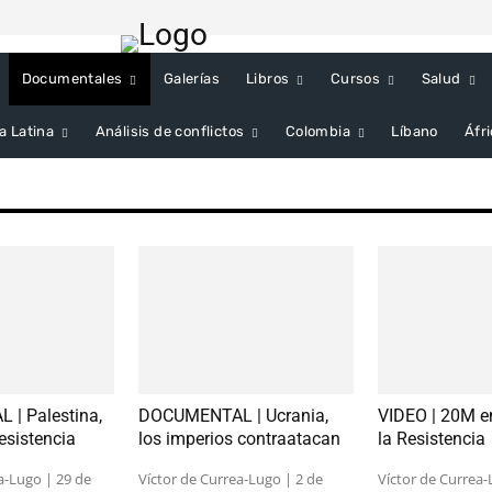
Documentales
Galerías
Libros
Cursos
Salud
a Latina
Análisis de conflictos
Colombia
Líbano
Áfr
| Palestina,
DOCUMENTAL | Ucrania,
VIDEO | 20M en
esistencia
los imperios contraatacan
la Resistencia
a-Lugo | 29 de
Víctor de Currea-Lugo | 2 de
Víctor de Currea-