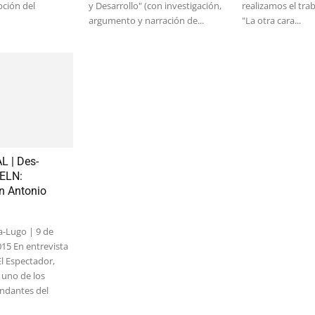
pción del
y Desarrollo" (con investigación,
realizamos el trab
argumento y narración de...
"La otra cara...
 | Des-
 ELN:
on Antonio
a-Lugo | 9 de
15 En entrevista
El Espectador,
 uno de los
dantes del