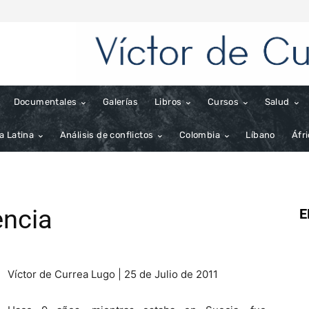
Documentales
Galerías
Libros
Cursos
Salud
a Latina
Análisis de conflictos
Colombia
Líbano
Áfr
encia
E
Víctor de Currea Lugo | 25 de Julio de 2011