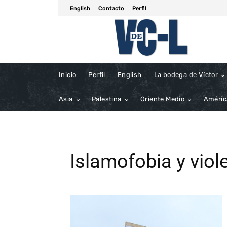
English
Contacto
Perfil
Inicio
Perfil
English
La bodega de Víctor
Asia
Palestina
Oriente Medio
Améric
Islamofobia y viol