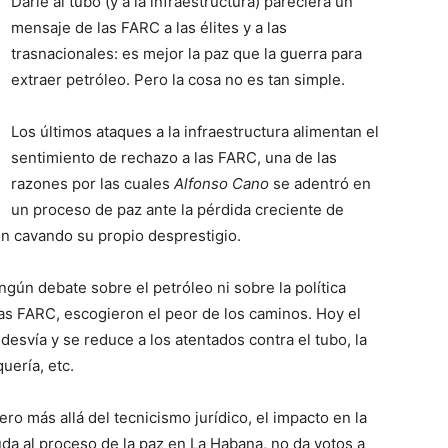
Darle al tubo (y a la infraestructura) pareciera un
mensaje de las FARC a las élites y a las
trasnacionales: es mejor la paz que la guerra para
extraer petróleo. Pero la cosa no es tan simple.
Los últimos ataques a la infraestructura alimentan el
sentimiento de rechazo a las FARC, una de las
razones por las cuales
Alfonso Cano
se adentró en
un proceso de paz ante la pérdida creciente de
n cavando su propio desprestigio.
ún debate sobre el petróleo ni sobre la política
 las FARC, escogieron el peor de los caminos. Hoy el
desvía y se reduce a los atentados contra el tubo, la
uería, etc.
pero más allá del tecnicismo jurídico, el impacto en la
uda al proceso de la paz en La Habana, no da votos a