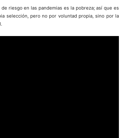
r de riesgo en las pandemias es la pobreza; así que es
a selección, pero no por voluntad propia, sino por la
l.