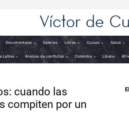
Documentales
Galerías
Libros
Cursos
Salud
a Latina
Análisis de conflictos
Colombia
Líbano
Áfr
os: cuando las
E
s compiten por un