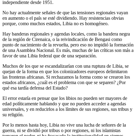
independiente desde 1951.
No hay actualmente señales de que las tensiones regionales vayan
en aumento o el país se esté dividiendo. Hay resistencias obvias
porque, como muchos estados, Libia no es homogéneo.
Hay banderas regionales y agendas locales, como la bandera negra
de la región de Cirenaica, o la reivindicación de Bengasi como
punto de nacimiento de la revuelta, pero eso no impidió la formación
de una Asamblea Nacional. Es más, muchas de las críticas son más a
favor de una Libia federal que de una separación.
Muchos de los que se escandalizarían con una ruptura de Libia, se
quejan de la forma en que los colonizadores europeos delimitaron
las fronteras africanas. Si rechazamos la forma como se crearon los
estados africanos, ¿cuál es el problema con que se separen? ¿Por
qué esa tardía defensa del Estado?
El error estaría en pensar que los libios no pueden ser mayores de
edad políticamente hablando y que no pueden acceder a agendas
universales, y en reducirlos a los límites de sus regiones, sus tribus y
su religión.
Por lo menos hasta hoy, Libia no vive una lucha de señores de la
guerra, ni se dividió por tribus o por regiones, ni los islamistas
tomaron el poder, ni ha fracasado la institucionalidad en ciernes.