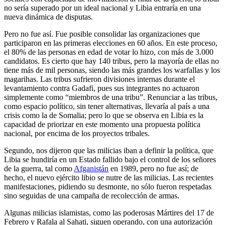
no sería superado por un ideal nacional y Libia entraría en una
nueva dinámica de disputas.
Pero no fue así. Fue posible consolidar las organizaciones que
participaron en las primeras elecciones en 60 años. En este proceso,
el 80% de las personas en edad de votar lo hizo, con más de 3.000
candidatos. Es cierto que hay 140 tribus, pero la mayoría de ellas no
tiene más de mil personas, siendo las más grandes los warfallas y los
magarihas. Las tribus sufrieron divisiones internas durante el
levantamiento contra Gadafi, pues sus integrantes no actuaron
simplemente como “miembros de una tribu”. Renunciar a las tribus,
como espacio político, sin tener alternativas, llevaría al país a una
crisis como la de Somalia; pero lo que se observa en Libia es la
capacidad de priorizar en este momento una propuesta política
nacional, por encima de los proyectos tribales.
Segundo, nos dijeron que las milicias iban a definir la política, que
Libia se hundiría en un Estado fallido bajo el control de los señores
de la guerra, tal como
Afganistán
en 1989, pero no fue así; de
hecho, el nuevo ejército libio se nutre de las milicias. Las recientes
manifestaciones, pidiendo su desmonte, no sólo fueron respetadas
sino seguidas de una campaña de recolección de armas.
Algunas milicias islamistas, como las poderosas Mártires del 17 de
Febrero y Rafala al Sahati, siguen operando, con una autorización