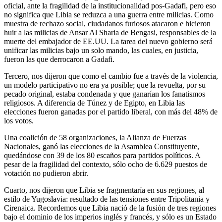
oficial, ante la fragilidad de la institucionalidad pos-Gadafi, pero eso
no significa que Libia se reduzca a una guerra entre milicias. Como
muestra de rechazo social, ciudadanos furiosos atacaron e hicieron
huir a las milicias de Ansar Al Sharia de Bengasi, responsables de la
muerte del embajador de EE.UU. La tarea del nuevo gobierno será
unificar las milicias bajo un solo mando, las cuales, en justicia,
fueron las que derrocaron a Gadafi.
Tercero, nos dijeron que como el cambio fue a través de la violencia,
un modelo participativo no era ya posible; que la revuelta, por su
pecado original, estaba condenada y que ganarían los fanatismos
religiosos. A diferencia de Túnez y de Egipto, en Libia las
elecciones fueron ganadas por el partido liberal, con más del 48% de
los votos.
Una coalición de 58 organizaciones, la Alianza de Fuerzas
Nacionales, ganó las elecciones de la Asamblea Constituyente,
quedándose con 39 de los 80 escaños para partidos políticos. A
pesar de la fragilidad del contexto, sólo ocho de 6.629 puestos de
votación no pudieron abrir.
Cuarto, nos dijeron que Libia se fragmentaría en sus regiones, al
estilo de Yugoslavia: resultado de las tensiones entre Tripolitania y
Cirenaica. Recordemos que Libia nació de la fusión de tres regiones
bajo el dominio de los imperios inglés y francés, y sólo es un Estado