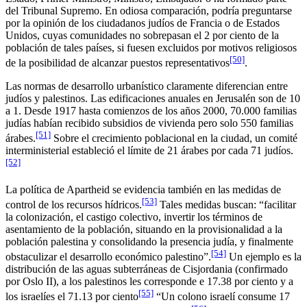
del Tribunal Supremo. En odiosa comparación, podría preguntarse
por la opinión de los ciudadanos judíos de Francia o de Estados
Unidos, cuyas comunidades no sobrepasan el 2 por ciento de la
población de tales países, si fuesen excluidos por motivos religiosos
[50]
de la posibilidad de alcanzar puestos representativos
.
Las normas de desarrollo urbanístico claramente diferencian entre
judíos y palestinos. Las edificaciones anuales en Jerusalén son de 10
a 1. Desde 1917 hasta comienzos de los años 2000, 70.000 familias
judías habían recibido subsidios de vivienda pero solo 550 familias
[51]
árabes.
Sobre el crecimiento poblacional en la ciudad, un comité
interministerial estableció el límite de 21 árabes por cada 71 judíos.
[52]
La política de Apartheid se evidencia también en las medidas de
[53]
control de los recursos hídricos.
Tales medidas buscan: “facilitar
la colonización, el castigo colectivo, invertir los términos de
asentamiento de la población, situando en la provisionalidad a la
población palestina y consolidando la presencia judía, y finalmente
[54]
obstaculizar el desarrollo económico palestino”.
Un ejemplo es la
distribución de las aguas subterráneas de Cisjordania (confirmado
por Oslo II), a los palestinos les corresponde e 17.38 por ciento y a
[55]
los israelíes el 71.13 por ciento
“Un colono israelí consume 17