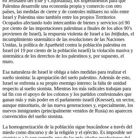
en Jerusalén del Este y Cisjordania), los impedimentos para que
Palestina desarrolle una economía propia y comercio con otro
países, las medidas de cierre y de controles militares no sólo entre
Israel y Palestina sino también entre los propios Territorios
Ocupados afectando todo intercambio de bienes y servicios (el 90
por ciento de las importaciones palestinas a finales de los años 90’s
provienen de Israel), la respuesta violenta de Israel a las
Intifada
s, el
incumplimiento sistemático de las resoluciones de las Naciones
Unidas, la política de Apartheid contra la población palestina en
Israel (el 19 por ciento de la población israelí) la violación masiva y
sistemática de los derechos de los palestinos y, por supuesto, el
muro.
Esa naturaleza de Israel le obliga a tales medidas para realizar el
sueño sionista: la apropiación del suelo palestino. Además de esto,
Israel se enfrenta a su propio enemigo interno: la falta de unidad
respecto al sueño sionista. Mientras los más radicales trabajan para
tal fin con el apoyo de los colonos y los partidos confesionales que
ganan más y más poder en el parlamento israelí (Knesset), un sector,
aunque minoritario, de las nueva generaciones y, especialmente, los
nuevos inmigrantes (principalmente venidos de Rusia) no aparecen
convencidos del sueño sionista.
La homogeneización de la población sigue buscándose a través del
miedo como discurso y de la religión y el ejército. Es imposible ser
sionista y a la vez cumplir, una de las más citadas resoluciones del