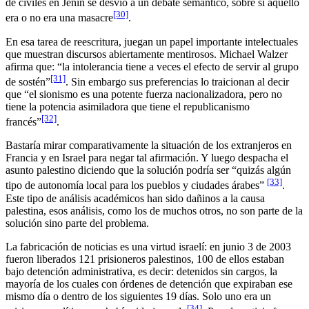
de civiles en Jenin se desvió a un debate semántico, sobre si aquello
[30]
era o no era una masacre
.
En esa tarea de reescritura, juegan un papel importante intelectuales
que muestran discursos abiertamente mentirosos. Michael Walzer
afirma que: “la intolerancia tiene a veces el efecto de servir al grupo
[31]
de sostén”
. Sin embargo sus preferencias lo traicionan al decir
que “el sionismo es una potente fuerza nacionalizadora, pero no
tiene la potencia asimiladora que tiene el republicanismo
[32]
francés”
.
Bastaría mirar comparativamente la situación de los extranjeros en
Francia y en Israel para negar tal afirmación. Y luego despacha el
asunto palestino diciendo que la solución podría ser “quizás algún
[33]
tipo de autonomía local para los pueblos y ciudades árabes”
.
Este tipo de análisis académicos han sido dañinos a la causa
palestina, esos análisis, como los de muchos otros, no son parte de la
solución sino parte del problema.
La fabricación de noticias es una virtud israelí: en junio 3 de 2003
fueron liberados 121 prisioneros palestinos, 100 de ellos estaban
bajo detención administrativa, es decir: detenidos sin cargos, la
mayoría de los cuales con órdenes de detención que expiraban ese
mismo día o dentro de los siguientes 19 días. Solo uno era un
[34]