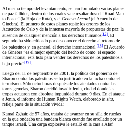
Al mismo tiempo del levantamiento, se han formulado varios planes
de paz fallidos, dentro de los cuales vale resaltar dos: el “Road Map
to Peace” (la Hoja de Ruta), y el
Geneva Accord
(el Acuerdo de
Ginebra). El primero de estos planes repite los errores de los
Acuerdos de Oslo y de la inmensa mayoría de propuestas de paz: la
[17]
ausencia de cualquier mención a los derechos humanos
. El
segundo ha sido criticado por desconocer el derecho al retorno de
[18]
los palestinos y, en general, el derecho internacional.
El Acuerdo
de Ginebra “es el mejor ejemplo del hecho de como, el espacio
internacional, está listo para vender los derechos de los palestinos a
[19]
bajo precio”
.
Luego del 11 de Septiembre de 2001, la política del gobierno de
Sharon contra los palestinos se ha justificado en la lucha contra el
terrorismo. Sólo ocho horas después de los atentados contra las
torres gemelas, Sharon decidió invadir Jenin, ciudad donde las
tropas actuaron con absoluta impunidad durante 9 días. En el ataque
a Jenin, el informe de Human Rights Watch, elaborado
in situ,
refleja parte de la situación vivida:
Kamal Zghair, de 57 años, trataba de avanzar en su silla de ruedas
en la que ondeaba una bandera blanca cuando fue arrollado por un
tanque israelí. Una carga explosiva le estalló en la cara a Afaf