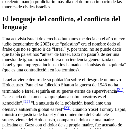
excelente manejo publicitario más allá del doloroso impacto de las
muertes de civiles israelíes.
El lenguaje del conflicto, el conflicto del
lenguaje
Una activista israelí de derechos humanos me decía en el año nuevo
judío (septiembre de 2003) que “palestino” era el nombre dado al
árabe que no se quiso ir de “Israel” y, por tanto, no se puede decir
que había palestinos “antes” de Israel. Esto no pasaría de ser una
muestra de ignorancia sino fuera una tendencia generalizada en
Israel y que impregna incluso a los llamados “sionistas de izquierda”
(que es una contradicción en los términos).
Israel advierte dentro de su población sobre el riesgo de un nuevo
Holocausto. Para el ya fallecido Sharon la guerra de 1948 no ha
[21]
terminado e Israel seguiría en su guerra eterna de supervivencia
.
“la esencia de la amenaza que planea sobre nosotros es el
[22]
genocidio”.
“La angustia de la población israelí ante una
[23]
ofensiva antisemita global es real”
. Cuando Yosef Tommy Lapid,
ministro de justicia de Israel y único miembro del Gabinete
superviviente del Holocausto, comparó el dolor de una madre
palestina en Gaza con el dolor de su propia madre, fue acusado de