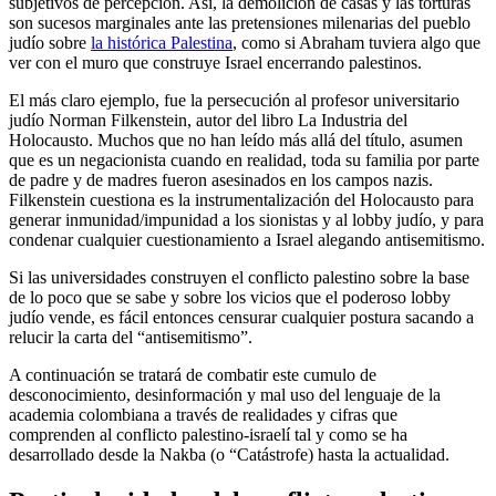
subjetivos de percepción. Así, la demolición de casas y las torturas
son sucesos marginales ante las pretensiones milenarias del pueblo
judío sobre
la histórica Palestina
, como si Abraham tuviera algo que
ver con el muro que construye Israel encerrando palestinos.
El más claro ejemplo, fue la persecución al profesor universitario
judío Norman Filkenstein, autor del libro La Industria del
Holocausto. Muchos que no han leído más allá del título, asumen
que es un negacionista cuando en realidad, toda su familia por parte
de padre y de madres fueron asesinados en los campos nazis.
Filkenstein cuestiona es la instrumentalización del Holocausto para
generar inmunidad/impunidad a los sionistas y al lobby judío, y para
condenar cualquier cuestionamiento a Israel alegando antisemitismo.
Si las universidades construyen el conflicto palestino sobre la base
de lo poco que se sabe y sobre los vicios que el poderoso lobby
judío vende, es fácil entonces censurar cualquier postura sacando a
relucir la carta del “antisemitismo”.
A continuación se tratará de combatir este cumulo de
desconocimiento, desinformación y mal uso del lenguaje de la
academia colombiana a través de realidades y cifras que
comprenden al conflicto palestino-israelí tal y como se ha
desarrollado desde la Nakba (o “Catástrofe) hasta la actualidad.