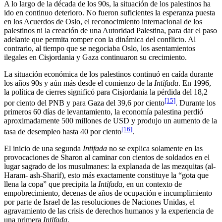
A lo largo de la década de los 90s, la situación de los palestinos ha
ido en continuo deterioro. No fueron suficientes la esperanza puesta
en los Acuerdos de Oslo, el reconocimiento internacional de los
palestinos ni la creación de una Autoridad Palestina, para dar el paso
adelante que permita romper con la dinámica del conflicto. Al
contrario, al tiempo que se negociaba Oslo, los asentamientos
ilegales en Cisjordania y Gaza continuaron su crecimiento.
La situación económica de los palestinos continuó en caída durante
los años 90s y aún más desde el comienzo de la
Intifada
. En 1996,
la política de cierres significó para Cisjordania la pérdida del 18,2
[15]
por ciento del PNB y para Gaza del 39,6 por ciento
. Durante los
primeros 60 días de levantamiento, la economía palestina perdió
aproximadamente 500 millones de USD y produjo un aumento de la
[16]
tasa de desempleo hasta 40 por ciento
.
El inicio de una segunda
Intifada
no se explica solamente en las
provocaciones de Sharon al caminar con cientos de soldados en el
lugar sagrado de los musulmanes: la explanada de las mezquitas (al-
Haram- ash-Sharif), esto más exactamente constituye la “gota que
llena la copa” que precipita la
Intifada
, en un contexto de
empobrecimiento, decenas de años de ocupación e incumplimiento
por parte de Israel de las resoluciones de Naciones Unidas, el
agravamiento de las crisis de derechos humanos y la experiencia de
una primera
Intifada
.