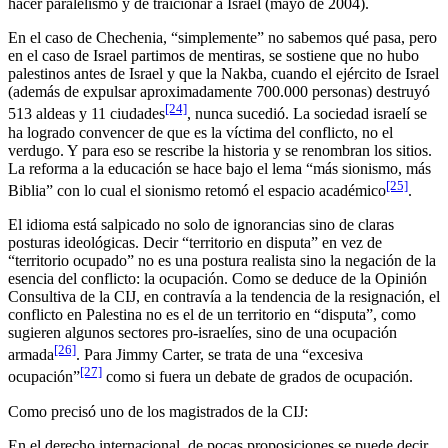
hacer paralelismo y de traicionar a Israel (mayo de 2004).
En el caso de Chechenia, “simplemente” no sabemos qué pasa, pero
en el caso de Israel partimos de mentiras, se sostiene que no hubo
palestinos antes de Israel y que la Nakba, cuando el ejército de Israel
(además de expulsar aproximadamente 700.000 personas) destruyó
[24]
513 aldeas y 11 ciudades
, nunca sucedió. La sociedad israelí se
ha logrado convencer de que es la víctima del conflicto, no el
verdugo. Y para eso se rescribe la historia y se renombran los sitios.
La reforma a la educación se hace bajo el lema “más sionismo, más
[25]
Biblia” con lo cual el sionismo retomó el espacio académico
.
El idioma está salpicado no solo de ignorancias sino de claras
posturas ideológicas. Decir “territorio en disputa” en vez de
“territorio ocupado” no es una postura realista sino la negación de la
esencia del conflicto: la ocupación. Como se deduce de la Opinión
Consultiva de la CIJ, en contravía a la tendencia de la resignación, el
conflicto en Palestina no es el de un territorio en “disputa”, como
sugieren algunos sectores pro-israelíes, sino de una ocupación
[26]
armada
. Para Jimmy Carter, se trata de una “excesiva
[27]
ocupación”
como si fuera un debate de grados de ocupación.
Como precisó uno de los magistrados de la CIJ:
En el derecho internacional, de pocas proposiciones se puede decir