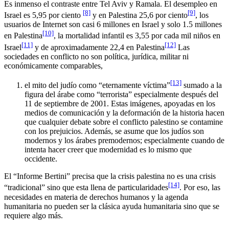
Es inmenso el contraste entre Tel Aviv y Ramala. El desempleo en
[8]
[9]
Israel es 5,95 por ciento
y en Palestina 25,6 por ciento
, los
usuarios de Internet son casi 6 millones en Israel y solo 1.5 millones
[10]
en Palestina
, la mortalidad infantil es 3,55 por cada mil niños en
[11]
[12]
Israel
y de aproximadamente 22,4 en Palestina
Las
sociedades en conflicto no son política, jurídica, militar ni
económicamente comparables,
[13]
el mito del judío como “eternamente víctima”
sumado a la
figura del árabe como “terrorista” especialmente después del
11 de septiembre de 2001. Estas imágenes, apoyadas en los
medios de comunicación y la deformación de la historia hacen
que cualquier debate sobre el conflicto palestino se contamine
con los prejuicios. Además, se asume que los judíos son
modernos y los árabes premodernos; especialmente cuando de
intenta hacer creer que modernidad es lo mismo que
occidente.
El “Informe Bertini” precisa que la crisis palestina no es una crisis
[14]
“tradicional” sino que esta llena de particularidades
. Por eso, las
necesidades en materia de derechos humanos y la agenda
humanitaria no pueden ser la clásica ayuda humanitaria sino que se
requiere algo más.