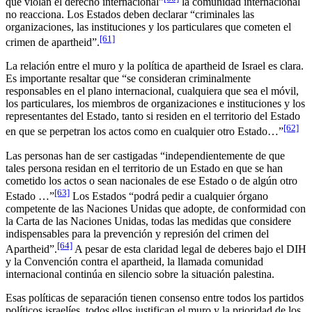
que violan el derecho internacional”
la comunidad internacional
no reacciona. Los Estados deben declarar “criminales las
organizaciones, las instituciones y los particulares que cometen el
[61]
crimen de apartheid”.
La relación entre el muro y la política de apartheid de Israel es clara.
Es importante resaltar que “se consideran criminalmente
responsables en el plano internacional, cualquiera que sea el móvil,
los particulares, los miembros de organizaciones e instituciones y los
representantes del Estado, tanto si residen en el territorio del Estado
[62]
en que se perpetran los actos como en cualquier otro Estado…”
Las personas han de ser castigadas “independientemente de que
tales persona residan en el territorio de un Estado en que se han
cometido los actos o sean nacionales de ese Estado o de algún otro
[63]
Estado …”
Los Estados “podrá pedir a cualquier órgano
competente de las Naciones Unidas que adopte, de conformidad con
la Carta de las Naciones Unidas, todas las medidas que considere
indispensables para la prevención y represión del crimen del
[64]
Apartheid”.
A pesar de esta claridad legal de deberes bajo el DIH
y la Convención contra el apartheid, la llamada comunidad
internacional continúa en silencio sobre la situación palestina.
Esas políticas de separación tienen consenso entre todos los partidos
políticos israelíes, todos ellos justifican el muro y la prioridad de los