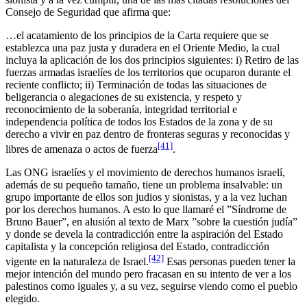
Consejo de Seguridad que afirma que:
…el acatamiento de los principios de la Carta requiere que se
establezca una paz justa y duradera en el Oriente Medio, la cual
incluya la aplicación de los dos principios siguientes: i) Retiro de las
fuerzas armadas israelíes de los territorios que ocuparon durante el
reciente conflicto; ii) Terminación de todas las situaciones de
beligerancia o alegaciones de su existencia, y respeto y
reconocimiento de la soberanía, integridad territorial e
independencia política de todos los Estados de la zona y de su
derecho a vivir en paz dentro de fronteras seguras y reconocidas y
[41]
libres de amenaza o actos de fuerza
.
Las ONG israelíes y el movimiento de derechos humanos israelí,
además de su pequeño tamaño, tiene un problema insalvable: un
grupo importante de ellos son judios y sionistas, y a la vez luchan
por los derechos humanos. A esto lo que llamaré el ”Síndrome de
Bruno Bauer”, en alusión al texto de Marx ”sobre la cuestión judía”
y donde se devela la contradicción entre la aspiración del Estado
capitalista y la concepción religiosa del Estado, contradicción
[42]
vigente en la naturaleza de Israel.
Esas personas pueden tener la
mejor intención del mundo pero fracasan en su intento de ver a los
palestinos como iguales y, a su vez, seguirse viendo como el pueblo
elegido.