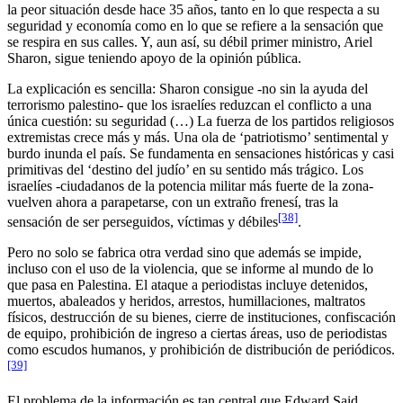
la peor situación desde hace 35 años, tanto en lo que respecta a su
seguridad y economía como en lo que se refiere a la sensación que
se respira en sus calles. Y, aun así, su débil primer ministro, Ariel
Sharon, sigue teniendo apoyo de la opinión pública.
La explicación es sencilla: Sharon consigue -no sin la ayuda del
terrorismo palestino- que los israelíes reduzcan el conflicto a una
única cuestión: su seguridad (…) La fuerza de los partidos religiosos
extremistas crece más y más. Una ola de ‘patriotismo’ sentimental y
burdo inunda el país. Se fundamenta en sensaciones históricas y casi
primitivas del ‘destino del judío’ en su sentido más trágico. Los
israelíes -ciudadanos de la potencia militar más fuerte de la zona-
vuelven ahora a parapetarse, con un extraño frenesí, tras la
[38]
sensación de ser perseguidos, víctimas y débiles
.
Pero no solo se fabrica otra verdad sino que además se impide,
incluso con el uso de la violencia, que se informe al mundo de lo
que pasa en Palestina. El ataque a periodistas incluye detenidos,
muertos, abaleados y heridos, arrestos, humillaciones, maltratos
físicos, destrucción de su bienes, cierre de instituciones, confiscación
de equipo, prohibición de ingreso a ciertas áreas, uso de periodistas
como escudos humanos, y prohibición de distribución de periódicos.
[39]
El problema de la información es tan central que Edward Said