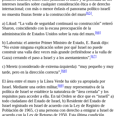
intereses israelíes sobre cualquier consideración ética o de derecho
internacional; con más o menor énfasis el panorama político israelí
[65]
no muestra fisuras frente a la construcción del muro
.
a) Likud: “La valla de seguridad continuará su construcción” reiteró
Sharon, coincidiendo con la escasa preocupación de la
[66]
administración de Estados Unidos sobre la ruta del muro,
b) Laborista: el anterior Primer Ministro de Estado, E. Barak dijo:
“No existe ninguna explicación sobre por qué Israel no puede
construir una valla diez veces más grande (refiriéndose a la valla de
[67]
Gaza) cerrando el paso a Israel y a los asentamientos”,
c) Meretz (considerado de extrema-izquierda): “muy pequeño y muy
[68]
tarde, pero en la dirección correcta”,
El área entre el muro y la Línea Verde ha sido ya apropiada por
[69]
Israel. Mediante una orden militar,
muy representativa de la
política de Israel se establece la naturaleza de “área cerrada” y los
requisitos para acceder a ella. En tal Orden se dice que es “israelí” a)
todo ciudadano del Estado de Israel, b) Residente del Estado de
Israel registrado en Israel de acuerdo con la Ley de Registro de
Población de 1965, c) una persona con derecho a emigrar a Israel de
acuerdo con la Ley de Retorno de 1950. Esta última condición