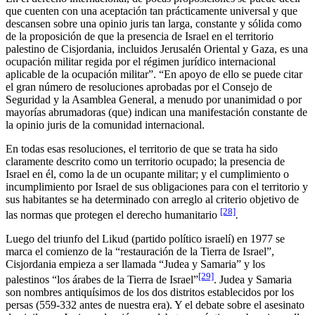
que cuenten con una aceptación tan prácticamente universal y que
descansen sobre una opinio juris tan larga, constante y sólida como
de la proposición de que la presencia de Israel en el territorio
palestino de Cisjordania, incluidos Jerusalén Oriental y Gaza, es una
ocupación militar regida por el régimen jurídico internacional
aplicable de la ocupación militar”. “En apoyo de ello se puede citar
el gran número de resoluciones aprobadas por el Consejo de
Seguridad y la Asamblea General, a menudo por unanimidad o por
mayorías abrumadoras (que) indican una manifestación constante de
la opinio juris de la comunidad internacional.
En todas esas resoluciones, el territorio de que se trata ha sido
claramente descrito como un territorio ocupado; la presencia de
Israel en él, como la de un ocupante militar; y el cumplimiento o
incumplimiento por Israel de sus obligaciones para con el territorio y
sus habitantes se ha determinado con arreglo al criterio objetivo de
[28]
las normas que protegen el derecho humanitario
.
Luego del triunfo del Likud (partido político israelí) en 1977 se
marca el comienzo de la “restauración de la Tierra de Israel”,
Cisjordania empieza a ser llamada “Judea y Samaria” y los
[29]
palestinos “los árabes de la Tierra de Israel”
. Judea y Samaria
son nombres antiquísimos de los dos distritos establecidos por los
persas (559-332 antes de nuestra era). Y el debate sobre el asesinato