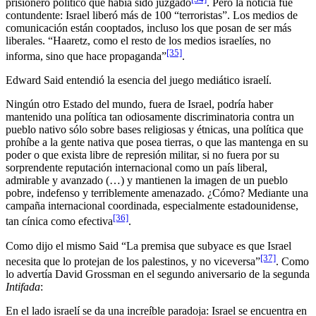
prisionero político que había sido juzgado
. Pero la noticia fue
contundente: Israel liberó más de 100 “terroristas”. Los medios de
comunicación están cooptados, incluso los que posan de ser más
liberales. “Haaretz, como el resto de los medios israelíes, no
[35]
informa, sino que hace propaganda”
.
Edward Said entendió la esencia del juego mediático israelí.
Ningún otro Estado del mundo, fuera de Israel, podría haber
mantenido una política tan odiosamente discriminatoria contra un
pueblo nativo sólo sobre bases religiosas y étnicas, una política que
prohíbe a la gente nativa que posea tierras, o que las mantenga en su
poder o que exista libre de represión militar, si no fuera por su
sorprendente reputación internacional como un país liberal,
admirable y avanzado (…) y mantienen la imagen de un pueblo
pobre, indefenso y terriblemente amenazado. ¿Cómo? Mediante una
campaña internacional coordinada, especialmente estadounidense,
[36]
tan cínica como efectiva
.
Como dijo el mismo Said “La premisa que subyace es que Israel
[37]
necesita que lo protejan de los palestinos, y no viceversa”
. Como
lo advertía David Grossman en el segundo aniversario de la segunda
Intifada
:
En el lado israelí se da una increíble paradoja: Israel se encuentra en