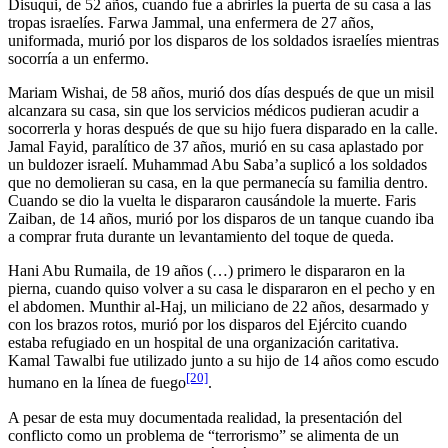
Disuqui, de 52 años, cuando fue a abrirles la puerta de su casa a las
tropas israelíes. Farwa Jammal, una enfermera de 27 años,
uniformada, murió por los disparos de los soldados israelíes mientras
socorría a un enfermo.
Mariam Wishai, de 58 años, murió dos días después de que un misil
alcanzara su casa, sin que los servicios médicos pudieran acudir a
socorrerla y horas después de que su hijo fuera disparado en la calle.
Jamal Fayid, paralítico de 37 años, murió en su casa aplastado por
un buldozer israelí. Muhammad Abu Saba’a suplicó a los soldados
que no demolieran su casa, en la que permanecía su familia dentro.
Cuando se dio la vuelta le dispararon causándole la muerte. Faris
Zaiban, de 14 años, murió por los disparos de un tanque cuando iba
a comprar fruta durante un levantamiento del toque de queda.
Hani Abu Rumaila, de 19 años (…) primero le dispararon en la
pierna, cuando quiso volver a su casa le dispararon en el pecho y en
el abdomen. Munthir al-Haj, un miliciano de 22 años, desarmado y
con los brazos rotos, murió por los disparos del Ejército cuando
estaba refugiado en un hospital de una organización caritativa.
Kamal Tawalbi fue utilizado junto a su hijo de 14 años como escudo
[20]
humano en la línea de fuego
.
A pesar de esta muy documentada realidad, la presentación del
conflicto como un problema de “terrorismo” se alimenta de un