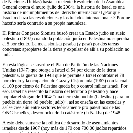
de Naciones Unidas) hasta la reciente Resolución de la Asamblea
General contra el muro (julio de 2004), la historia de Israel es una
historia de incumplimientos del derecho internacional ¿Por qué
Israel rechaza las resoluciones y los tratados internacionales? Porque
hacerlo sería contrario a su propia naturaleza.
El Primer Congreso Sionista buscó crear un Estado judío en suelo
palestino (1897) cuando la población judía en Palestina no superaba
el 5 por ciento. La meta sionista pasaba (y pasa) por dos tareas
concretas: apropiarse de la tierra y expulsar de allí a su población no
judía.
En esta lógica se suscribe el Plan de Partición de las Naciones
Unidas (1947) que otorga a Israel el 54 por ciento de la tierra
palestina, la guerra de 1948 que le permite a Israel controlar el 78
por ciento y la ocupación de Gaza y Cisjordania (1967) con la cual
el 100 por ciento de Palestina queda bajo control militar israelí. Por
eso, Israel ha reescrito la historia del territorio palestino y hace
popular el slogan de 1904: ”una tierra sin pueblo (Palestina) para un
pueblo sin tierra (el pueblo judío)”, así se enseña en las escuelas y
así se cree aún entre sectores teóricamente pro-palestinos de las
ONG israelíes, desconociendo la catástrofe (la Nakba) de 1948.
A esto debe sumarse la política de desarrollo de asentamientos
israelíes desde 1967 (hoy más de 170 con 700.00 judíos repartidos