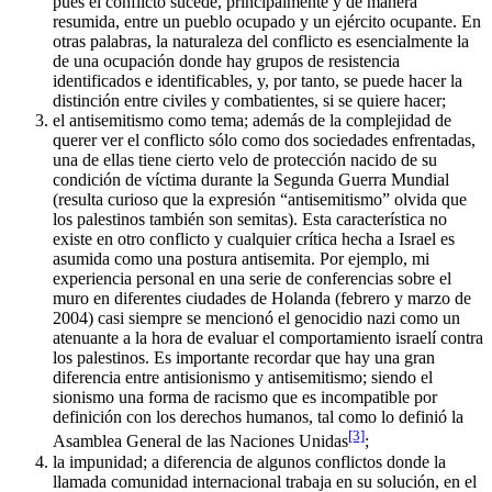
pues el conflicto sucede, principalmente y de manera
resumida, entre un pueblo ocupado y un ejército ocupante. En
otras palabras, la naturaleza del conflicto es esencialmente la
de una ocupación donde hay grupos de resistencia
identificados e identificables, y, por tanto, se puede hacer la
distinción entre civiles y combatientes, si se quiere hacer;
el antisemitismo como tema; además de la complejidad de
querer ver el conflicto sólo como dos sociedades enfrentadas,
una de ellas tiene cierto velo de protección nacido de su
condición de víctima durante la Segunda Guerra Mundial
(resulta curioso que la expresión “antisemitismo” olvida que
los palestinos también son semitas). Esta característica no
existe en otro conflicto y cualquier crítica hecha a Israel es
asumida como una postura antisemita. Por ejemplo, mi
experiencia personal en una serie de conferencias sobre el
muro en diferentes ciudades de Holanda (febrero y marzo de
2004) casi siempre se mencionó el genocidio nazi como un
atenuante a la hora de evaluar el comportamiento israelí contra
los palestinos. Es importante recordar que hay una gran
diferencia entre antisionismo y antisemitismo; siendo el
sionismo una forma de racismo que es incompatible por
definición con los derechos humanos, tal como lo definió la
[3]
Asamblea General de las Naciones Unidas
;
la impunidad; a diferencia de algunos conflictos donde la
llamada comunidad internacional trabaja en su solución, en el