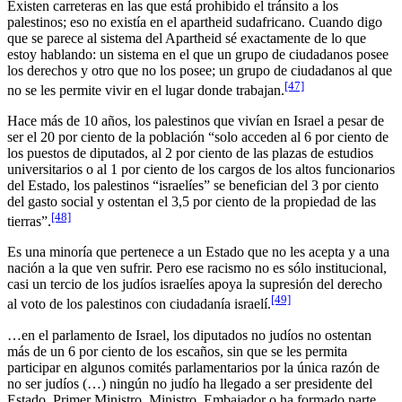
Existen carreteras en las que está prohibido el tránsito a los
palestinos; eso no existía en el apartheid sudafricano. Cuando digo
que se parece al sistema del Apartheid sé exactamente de lo que
estoy hablando: un sistema en el que un grupo de ciudadanos posee
los derechos y otro que no los posee; un grupo de ciudadanos al que
[47]
no se les permite vivir en el lugar donde trabajan.
Hace más de 10 años, los palestinos que vivían en Israel a pesar de
ser el 20 por ciento de la población “solo acceden al 6 por ciento de
los puestos de diputados, al 2 por ciento de las plazas de estudios
universitarios o al 1 por ciento de los cargos de los altos funcionarios
del Estado, los palestinos “israelíes” se benefician del 3 por ciento
del gasto social y ostentan el 3,5 por ciento de la propiedad de las
[48]
tierras”.
Es una minoría que pertenece a un Estado que no les acepta y a una
nación a la que ven sufrir. Pero ese racismo no es sólo institucional,
casi un tercio de los judíos israelíes apoya la supresión del derecho
[49]
al voto de los palestinos con ciudadanía israelí.
…en el parlamento de Israel, los diputados no judíos no ostentan
más de un 6 por ciento de los escaños, sin que se les permita
participar en algunos comités parlamentarios por la única razón de
no ser judíos (…) ningún no judío ha llegado a ser presidente del
Estado, Primer Ministro, Ministro, Embajador o ha formado parte