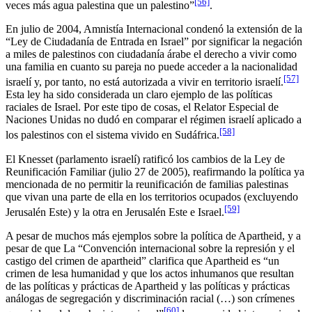
[56]
veces más agua palestina que un palestino”
.
En julio de 2004, Amnistía Internacional condenó la extensión de la
“Ley de Ciudadanía de Entrada en Israel” por significar la negación
a miles de palestinos con ciudadanía árabe el derecho a vivir como
una familia en cuanto su pareja no puede acceder a la nacionalidad
[57]
israelí y, por tanto, no está autorizada a vivir en territorio israelí.
Esta ley ha sido considerada un claro ejemplo de las políticas
raciales de Israel. Por este tipo de cosas, el Relator Especial de
Naciones Unidas no dudó en comparar el régimen israelí aplicado a
[58]
los palestinos con el sistema vivido en Sudáfrica.
El Knesset (parlamento israelí) ratificó los cambios de la Ley de
Reunificación Familiar (julio 27 de 2005), reafirmando la política ya
mencionada de no permitir la reunificación de familias palestinas
que vivan una parte de ella en los territorios ocupados (excluyendo
[59]
Jerusalén Este) y la otra en Jerusalén Este e Israel.
A pesar de muchos más ejemplos sobre la política de Apartheid, y a
pesar de que La “Convención internacional sobre la represión y el
castigo del crimen de apartheid” clarifica que Apartheid es “un
crimen de lesa humanidad y que los actos inhumanos que resultan
de las políticas y prácticas de Apartheid y las políticas y prácticas
análogas de segregación y discriminación racial (…) son crímenes
[60]