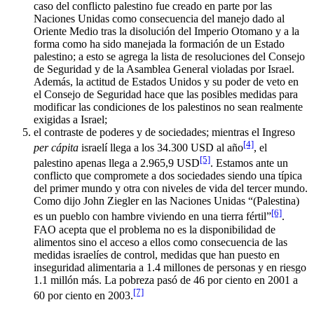
caso del conflicto palestino fue creado en parte por las
Naciones Unidas como consecuencia del manejo dado al
Oriente Medio tras la disolución del Imperio Otomano y a la
forma como ha sido manejada la formación de un Estado
palestino; a esto se agrega la lista de resoluciones del Consejo
de Seguridad y de la Asamblea General violadas por Israel.
Además, la actitud de Estados Unidos y su poder de veto en
el Consejo de Seguridad hace que las posibles medidas para
modificar las condiciones de los palestinos no sean realmente
exigidas a Israel;
el contraste de poderes y de sociedades; mientras el Ingreso
[4]
per cápita
israelí llega a los 34.300 USD al año
, el
[5]
palestino apenas llega a 2.965,9 USD
. Estamos ante un
conflicto que compromete a dos sociedades siendo una típica
del primer mundo y otra con niveles de vida del tercer mundo.
Como dijo John Ziegler en las Naciones Unidas “(Palestina)
[6]
es un pueblo con hambre viviendo en una tierra fértil”
.
FAO acepta que el problema no es la disponibilidad de
alimentos sino el acceso a ellos como consecuencia de las
medidas israelíes de control, medidas que han puesto en
inseguridad alimentaria a 1.4 millones de personas y en riesgo
1.1 millón más. La pobreza pasó de 46 por ciento en 2001 a
[7]
60 por ciento en 2003.