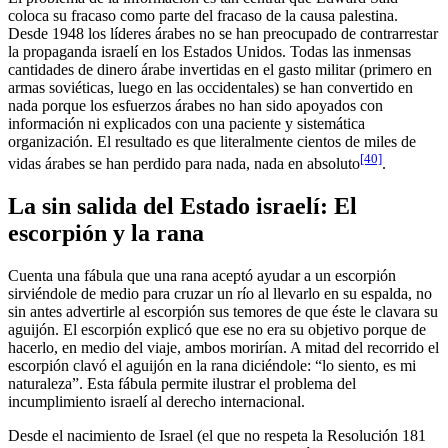
coloca su fracaso como parte del fracaso de la causa palestina.
Desde 1948 los líderes árabes no se han preocupado de contrarrestar
la propaganda israelí en los Estados Unidos. Todas las inmensas
cantidades de dinero árabe invertidas en el gasto militar (primero en
armas soviéticas, luego en las occidentales) se han convertido en
nada porque los esfuerzos árabes no han sido apoyados con
información ni explicados con una paciente y sistemática
organización. El resultado es que literalmente cientos de miles de
[40]
vidas árabes se han perdido para nada, nada en absoluto
.
La sin salida del Estado israelí: El
escorpión y la rana
Cuenta una fábula que una rana aceptó ayudar a un escorpión
sirviéndole de medio para cruzar un río al llevarlo en su espalda, no
sin antes advertirle al escorpión sus temores de que éste le clavara su
aguijón. El escorpión explicó que ese no era su objetivo porque de
hacerlo, en medio del viaje, ambos morirían. A mitad del recorrido el
escorpión clavó el aguijón en la rana diciéndole: “lo siento, es mi
naturaleza”. Esta fábula permite ilustrar el problema del
incumplimiento israelí al derecho internacional.
Desde el nacimiento de Israel (el que no respeta la Resolución 181