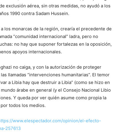
 de exclusión aérea, sin otras medidas, no ayudó a los
 años 1990 contra Sadam Hussein.
 y a los monarcas de la región, crearía el precedente de
llamada “comunidad internacional” ladra, pero no
uchas: no hay que suponer fortalezas en la oposición,
 menos apoyos internacionales.
hazi no caiga, y con la autorización de proteger
 las llamadas “intervenciones humanitarias”. El temor
lvar a Libia hay que destruir a Libia” (como se hizo en
o mundo árabe en general (y el Consejo Nacional Libio
iones. Y queda por ver quién asume como propia la
 por todos los medios.
https://www.elespectador.com/opinion/el-efecto-
mna-257613