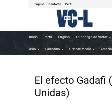
English
Contacto
Perfil
Inicio
Perfil
English
La bodega de Víctor
Asia
Palestina
Oriente Medio
Améric
El efecto Gadafi 
Unidas)