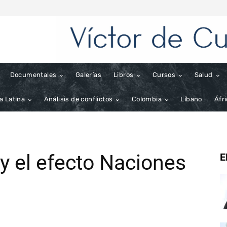
Documentales
Galerías
Libros
Cursos
Salud
a Latina
Análisis de conflictos
Colombia
Líbano
Áfr
(y el efecto Naciones
E