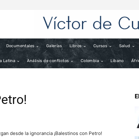
Documentales
Galerías
Libros
Cursos
Salud
a Latina
Análisis de conflictos
Colombia
Líbano
Áfr
etro!
E
uzgan desde la ignorancia ¡Balestinos con Petro!