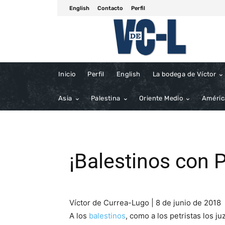
English
Contacto
Perfil
Inicio
Perfil
English
La bodega de Víctor
Asia
Palestina
Oriente Medio
Améric
¡Balestinos con P
Víctor de Currea-Lugo | 8 de junio de 2018
A los
balestinos
, como a los petristas los j