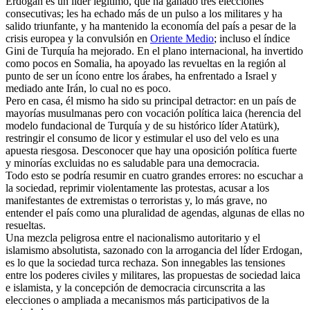
Erdogan es un líder legítimo, que ha ganado tres elecciones
consecutivas; les ha echado más de un pulso a los militares y ha
salido triunfante, y ha mantenido la economía del país a pesar de la
crisis europea y la convulsión en
Oriente Medio
; incluso el índice
Gini de Turquía ha mejorado. En el plano internacional, ha invertido
como pocos en Somalia, ha apoyado las revueltas en la región al
punto de ser un ícono entre los árabes, ha enfrentado a Israel y
mediado ante Irán, lo cual no es poco.
Pero en casa, él mismo ha sido su principal detractor: en un país de
mayorías musulmanas pero con vocación política laica (herencia del
modelo fundacional de Turquía y de su histórico líder Atatürk),
restringir el consumo de licor y estimular el uso del velo es una
apuesta riesgosa. Desconocer que hay una oposición política fuerte
y minorías excluidas no es saludable para una democracia.
Todo esto se podría resumir en cuatro grandes errores: no escuchar a
la sociedad, reprimir violentamente las protestas, acusar a los
manifestantes de extremistas o terroristas y, lo más grave, no
entender el país como una pluralidad de agendas, algunas de ellas no
resueltas.
Una mezcla peligrosa entre el nacionalismo autoritario y el
islamismo absolutista, sazonado con la arrogancia del líder Erdogan,
es lo que la sociedad turca rechaza. Son innegables las tensiones
entre los poderes civiles y militares, las propuestas de sociedad laica
e islamista, y la concepción de democracia circunscrita a las
elecciones o ampliada a mecanismos más participativos de la