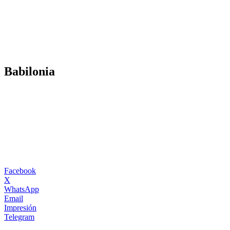
Análisis de conflictos
Colombia
Líbano
África
Irán
Babilonia
Facebook
X
WhatsApp
Email
Impresión
Telegram