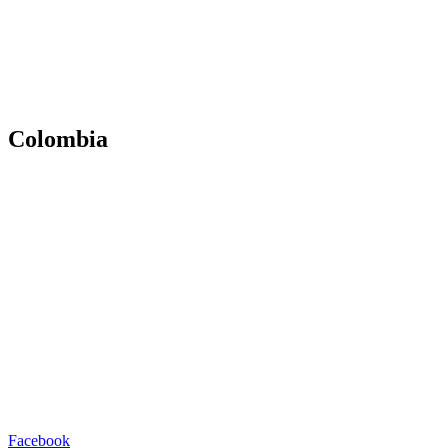
Análisis de conflictos
Colombia
Líbano
África
Irán
Colombia
Facebook