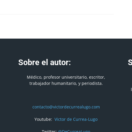
Sobre el autor:
S
Médico, profesor universitario, escritor,
trabajador humanitario, y periodista.
contacto@victordecurrealugo.com
Youtube:
Victor de Currea-Lugo
Twitter:
@DeCurreaLugo