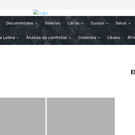
Documentales
Galerías
Libros
Cursos
Salud
a Latina
Análisis de conflictos
Colombia
Líbano
Áfr
E