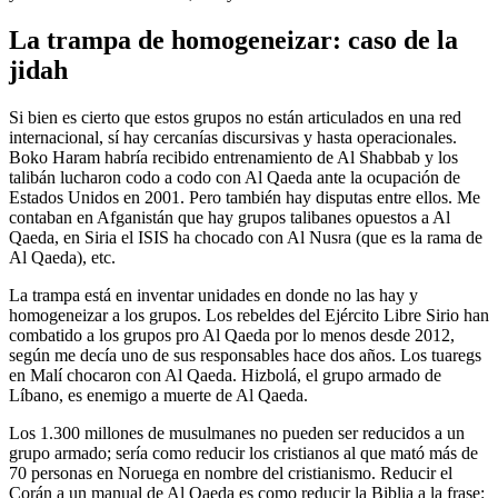
La trampa de homogeneizar: caso de la
jidah
Si bien es cierto que estos grupos no están articulados en una red
internacional, sí hay cercanías discursivas y hasta operacionales.
Boko Haram habría recibido entrenamiento de Al Shabbab y los
talibán lucharon codo a codo con Al Qaeda ante la ocupación de
Estados Unidos en 2001. Pero también hay disputas entre ellos. Me
contaban en Afganistán que hay grupos talibanes opuestos a Al
Qaeda, en Siria el ISIS ha chocado con Al Nusra (que es la rama de
Al Qaeda), etc.
La trampa está en inventar unidades en donde no las hay y
homogeneizar a los grupos. Los rebeldes del Ejército Libre Sirio han
combatido a los grupos pro Al Qaeda por lo menos desde 2012,
según me decía uno de sus responsables hace dos años. Los tuaregs
en Malí chocaron con Al Qaeda. Hizbolá, el grupo armado de
Líbano, es enemigo a muerte de Al Qaeda.
Los 1.300 millones de musulmanes no pueden ser reducidos a un
grupo armado; sería como reducir los cristianos al que mató más de
70 personas en Noruega en nombre del cristianismo. Reducir el
Corán a un manual de Al Qaeda es como reducir la Biblia a la frase: