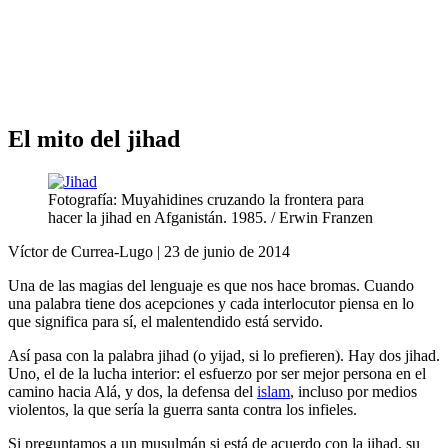
Análisis de conflictos
Colombia
Líbano
África
Irán
El mito del jihad
Fotografía: Muyahidines cruzando la frontera para
hacer la jihad en Afganistán. 1985. / Erwin Franzen
Víctor de Currea-Lugo | 23 de junio de 2014
Una de las magias del lenguaje es que nos hace bromas. Cuando
una palabra tiene dos acepciones y cada interlocutor piensa en lo
que significa para sí, el malentendido está servido.
Así pasa con la palabra jihad (o yijad, si lo prefieren). Hay dos jihad.
Uno, el de la lucha interior: el esfuerzo por ser mejor persona en el
camino hacia Alá, y dos, la defensa del
islam
, incluso por medios
violentos, la que sería la guerra santa contra los infieles.
Si preguntamos a un musulmán si está de acuerdo con la jihad, su