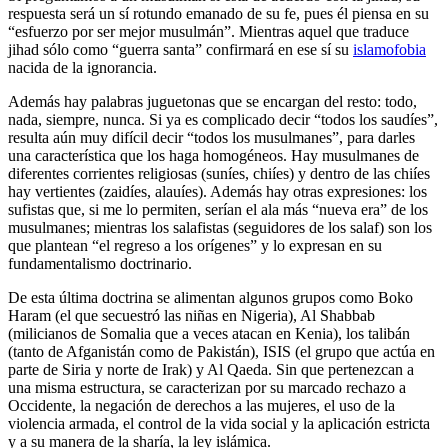
respuesta será un sí rotundo emanado de su fe, pues él piensa en su
“esfuerzo por ser mejor musulmán”. Mientras aquel que traduce
jihad sólo como “guerra santa” confirmará en ese sí su
islamofobia
nacida de la ignorancia.
Además hay palabras juguetonas que se encargan del resto: todo,
nada, siempre, nunca. Si ya es complicado decir “todos los saudíes”,
resulta aún muy difícil decir “todos los musulmanes”, para darles
una característica que los haga homogéneos. Hay musulmanes de
diferentes corrientes religiosas (suníes, chiíes) y dentro de las chiíes
hay vertientes (zaidíes, alauíes). Además hay otras expresiones: los
sufistas que, si me lo permiten, serían el ala más “nueva era” de los
musulmanes; mientras los salafistas (seguidores de los salaf) son los
que plantean “el regreso a los orígenes” y lo expresan en su
fundamentalismo doctrinario.
De esta última doctrina se alimentan algunos grupos como Boko
Haram (el que secuestró las niñas en Nigeria), Al Shabbab
(milicianos de Somalia que a veces atacan en Kenia), los talibán
(tanto de Afganistán como de Pakistán), ISIS (el grupo que actúa en
parte de Siria y norte de Irak) y Al Qaeda. Sin que pertenezcan a
una misma estructura, se caracterizan por su marcado rechazo a
Occidente, la negación de derechos a las mujeres, el uso de la
violencia armada, el control de la vida social y la aplicación estricta
y a su manera de la sharía, la ley islámica.