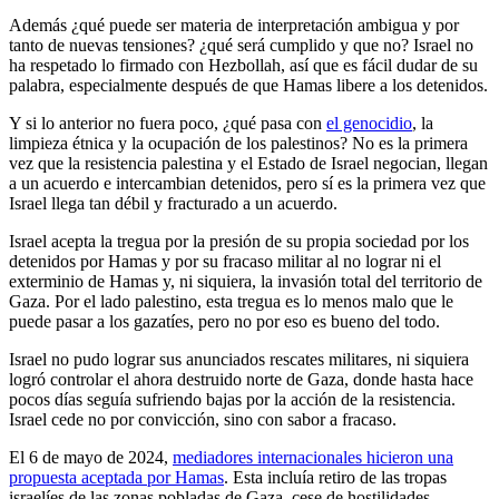
Además ¿qué puede ser materia de interpretación ambigua y por
tanto de nuevas tensiones? ¿qué será cumplido y que no? Israel no
ha respetado lo firmado con Hezbollah, así que es fácil dudar de su
palabra, especialmente después de que Hamas libere a los detenidos.
Y si lo anterior no fuera poco, ¿qué pasa con
el genocidio
, la
limpieza étnica y la ocupación de los palestinos? No es la primera
vez que la resistencia palestina y el Estado de Israel negocian, llegan
a un acuerdo e intercambian detenidos, pero sí es la primera vez que
Israel llega tan débil y fracturado a un acuerdo.
Israel acepta la tregua por la presión de su propia sociedad por los
detenidos por Hamas y por su fracaso militar al no lograr ni el
exterminio de Hamas y, ni siquiera, la invasión total del territorio de
Gaza. Por el lado palestino, esta tregua es lo menos malo que le
puede pasar a los gazatíes, pero no por eso es bueno del todo.
Israel no pudo lograr sus anunciados rescates militares, ni siquiera
logró controlar el ahora destruido norte de Gaza, donde hasta hace
pocos días seguía sufriendo bajas por la acción de la resistencia.
Israel cede no por convicción, sino con sabor a fracaso.
El 6 de mayo de 2024,
mediadores internacionales hicieron una
propuesta aceptada por Hamas
. Esta incluía retiro de las tropas
israelíes de las zonas pobladas de Gaza, cese de hostilidades,