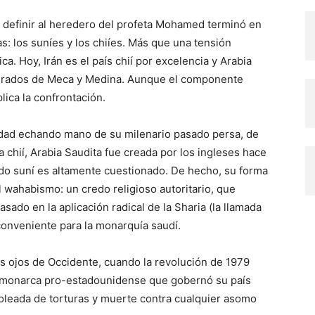
or definir al heredero del profeta Mohamed terminó en
: los suníes y los chiíes. Más que una tensión
tica. Hoy, Irán es el país chií por excelencia y Arabia
sagrados de Meca y Medina. Aunque el componente
lica la confrontación.
idad echando mano de su milenario pasado persa, de
a chií, Arabia Saudita fue creada por los ingleses hace
do suní es altamente cuestionado. De hecho, su forma
el wahabismo: un credo religioso autoritario, que
sado en la aplicación radical de la Sharia (la llamada
 conveniente para la monarquía saudí.
los ojos de Occidente, cuando la revolución de 1979
 monarca pro-estadounidense que gobernó su país
oleada de torturas y muerte contra cualquier asomo