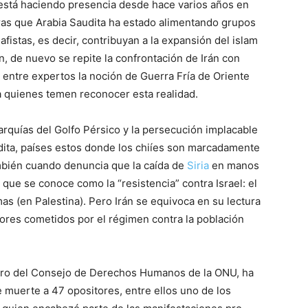
í está haciendo presencia desde hace varios años en
ras que Arabia Saudita ha estado alimentando grupos
fistas, es decir, contribuyan a la expansión del islam
n, de nuevo se repite la confrontación de Irán con
o entre expertos la noción de Guerra Fría de Oriente
a quienes temen reconocer esta realidad.
arquías del Golfo Pérsico y la persecución implacable
dita, países estos donde los chiíes son marcadamente
ambién cuando denuncia que la caída de
Siria
en manos
que se conoce como la “resistencia” contra Israel: el
amas (en Palestina). Pero Irán se equivoca en su lectura
rores cometidos por el régimen contra la población
bro del Consejo de Derechos Humanos de la ONU, ha
e muerte a 47 opositores, entre ellos uno de los