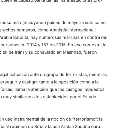
, quien encabezó parte de las manifestaciones pro-
 musulmán (incluyendo países de mayoría suní como
derechos humanos, como Amnistía Internacional;
n Arabia Saudita, hay numerosas marchas en contra del
personas en 2014 y 157 en 2015. En ese contexto, la
ital de Irán) y su consulado en Mashhad, fueron
legal actuación ante un grupo de terroristas, mientras
perseguir y castigar tanto a la oposición como a la
urídicas, llama la atención que los castigos impuestos
n muy similares a los establecidos por el Estado
n uso instrumental de la noción de “terrorismo”: la
ria al régimen de Siria y la usa Arabia Saudita para