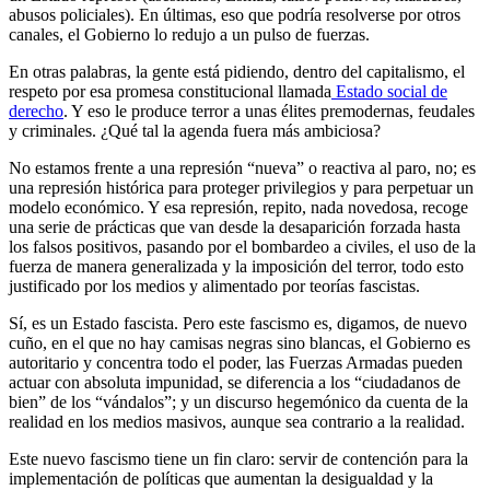
abusos policiales). En últimas, eso que podría resolverse por otros
canales, el Gobierno lo redujo a un pulso de fuerzas.
En otras palabras, la gente está pidiendo, dentro del capitalismo, el
respeto por esa promesa constitucional llamada
Estado social de
derecho
. Y eso le produce terror a unas élites premodernas, feudales
y criminales. ¿Qué tal la agenda fuera más ambiciosa?
No estamos frente a una represión “nueva” o reactiva al paro, no; es
una represión histórica para proteger privilegios y para perpetuar un
modelo económico. Y esa represión, repito, nada novedosa, recoge
una serie de prácticas que van desde la desaparición forzada hasta
los falsos positivos, pasando por el bombardeo a civiles, el uso de la
fuerza de manera generalizada y la imposición del terror, todo esto
justificado por los medios y alimentado por teorías fascistas.
Sí, es un Estado fascista. Pero este fascismo es, digamos, de nuevo
cuño, en el que no hay camisas negras sino blancas, el Gobierno es
autoritario y concentra todo el poder, las Fuerzas Armadas pueden
actuar con absoluta impunidad, se diferencia a los “ciudadanos de
bien” de los “vándalos”; y un discurso hegemónico da cuenta de la
realidad en los medios masivos, aunque sea contrario a la realidad.
Este nuevo fascismo tiene un fin claro: servir de contención para la
implementación de políticas que aumentan la desigualdad y la