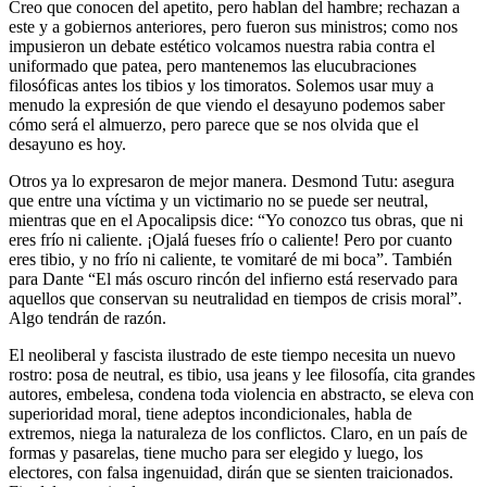
Creo que conocen del apetito, pero hablan del hambre; rechazan a
este y a gobiernos anteriores, pero fueron sus ministros; como nos
impusieron un debate estético volcamos nuestra rabia contra el
uniformado que patea, pero mantenemos las elucubraciones
filosóficas antes los tibios y los timoratos. Solemos usar muy a
menudo la expresión de que viendo el desayuno podemos saber
cómo será el almuerzo, pero parece que se nos olvida que el
desayuno es hoy.
Otros ya lo expresaron de mejor manera. Desmond Tutu: asegura
que entre una víctima y un victimario no se puede ser neutral,
mientras que en el Apocalipsis dice: “Yo conozco tus obras, que ni
eres frío ni caliente. ¡Ojalá fueses frío o caliente! Pero por cuanto
eres tibio, y no frío ni caliente, te vomitaré de mi boca”. También
para Dante “El más oscuro rincón del infierno está reservado para
aquellos que conservan su neutralidad en tiempos de crisis moral”.
Algo tendrán de razón.
El neoliberal y fascista ilustrado de este tiempo necesita un nuevo
rostro: posa de neutral, es tibio, usa jeans y lee filosofía, cita grandes
autores, embelesa, condena toda violencia en abstracto, se eleva con
superioridad moral, tiene adeptos incondicionales, habla de
extremos, niega la naturaleza de los conflictos. Claro, en un país de
formas y pasarelas, tiene mucho para ser elegido y luego, los
electores, con falsa ingenuidad, dirán que se sienten traicionados.