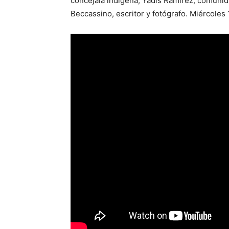
concejala indígena; Yadis Ramírez, comuni
Beccassino, escritor y fotógrafo. Miércoles