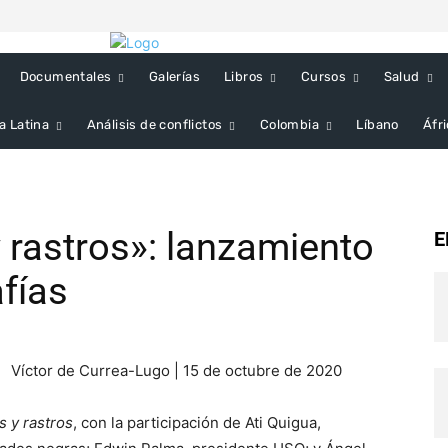
Documentales
Galerías
Libros
Cursos
Salud
a Latina
Análisis de conflictos
Colombia
Líbano
Áfr
 rastros»: lanzamiento
E
afías
Víctor de Currea-Lugo | 15 de octubre de 2020
s y rastros
, con la participación de Ati Quigua,