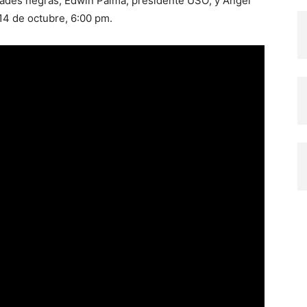
dades negras; Edwin Palma, presidente USO; y Ángel
 14 de octubre, 6:00 pm.