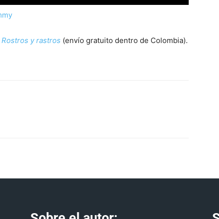
ommy
:
Rostros y rastros
(envío gratuito dentro de Colombia).
Sobre el autor:
S