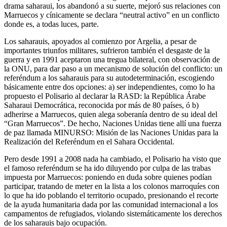
drama saharaui, los abandonó a su suerte, mejoró sus relaciones con
Marruecos y cínicamente se declara “neutral activo” en un conflicto
donde es, a todas luces, parte.
Los saharauis, apoyados al comienzo por Argelia, a pesar de
importantes triunfos militares, sufrieron también el desgaste de la
guerra y en 1991 aceptaron una tregua bilateral, con observación de
la ONU, para dar paso a un mecanismo de solución del conflicto: un
referéndum a los saharauis para su autodeterminación, escogiendo
básicamente entre dos opciones: a) ser independientes, como lo ha
propuesto el Polisario al declarar la RASD: la República Árabe
Saharaui Democrática, reconocida por más de 80 países, ó b)
adherirse a Marruecos, quien alega soberanía dentro de su ideal del
“Gran Marruecos”. De hecho, Naciones Unidas tiene allí una fuerza
de paz llamada MINURSO: Misión de las Naciones Unidas para la
Realización del Referéndum en el Sahara Occidental.
Pero desde 1991 a 2008 nada ha cambiado, el Polisario ha visto que
el famoso referéndum se ha ido diluyendo por culpa de las trabas
impuesta por Marruecos: poniendo en duda sobre quienes podían
participar, tratando de meter en la lista a los colonos marroquíes con
lo que ha ido poblando el territorio ocupado, presionando el recorte
de la ayuda humanitaria dada por las comunidad internacional a los
campamentos de refugiados, violando sistemáticamente los derechos
de los saharauis bajo ocupación.