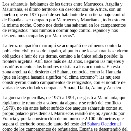
Los saharauis, habitantes de las tierras entre Marruecos, Argelia y
Mauritania, el último territorio sin descolonizar de África, son un
pueblo que en 1975 pasó de ser habitante de una tierra bajo control
de España a ser ocupado por Marruecos y Mauritania, todo esto en
la misma noche. Como nos decía una saharaui en los campamentos
de refugiados: “nos fuimos a dormir bajo control español y nos
despertamos ocupados por Marruecos”.
La feroz ocupación marroquí se acompañó de crímenes contra la
población civil y uso de napalm, al punto que los saharauis se vieron
obligados a huir de sus tierras, camino a la única salida posible: la
frontera argelina. Allí, hace más de 32 años, llegaron las mujeres y
los niños mientras los hombres resistían a los ocupantes. En esta
zona argelina del desierto del Sahara, conocida como la Hamada
(que en lengua hasanía significa “el clima extremo”) las mujeres
construyeron cuatro campamentos de refugiados, con el nombre de
varias de sus ciudades ocupadas: Smara, Dahla, Aaiun y Ausderd.
La guerra de guerrillas, de 1975 a 1991, desgastó a Mauritania, que
rápidamente renunció a soberanía alguna y se retiró del conflicto
(1979), no sin antes haber sufrido dos ataques saharauis contra su
propio palacio presidencial. Marruecos resistió mejor, ayudado por
Francia y por la construcción de un muro de 2.100 kilómetros que
separa el territorio ocupado tanto del resto del
Sahara Occidental
como de los campamentos de refugiados. España se desentendió del