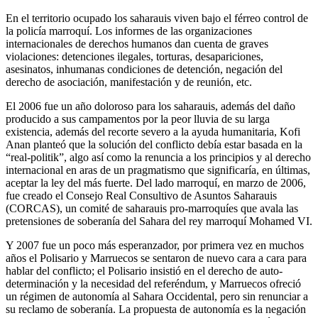
En el territorio ocupado los saharauis viven bajo el férreo control de
la policía marroquí. Los informes de las organizaciones
internacionales de derechos humanos dan cuenta de graves
violaciones: detenciones ilegales, torturas, desapariciones,
asesinatos, inhumanas condiciones de detención, negación del
derecho de asociación, manifestación y de reunión, etc.
El 2006 fue un año doloroso para los saharauis, además del daño
producido a sus campamentos por la peor lluvia de su larga
existencia, además del recorte severo a la ayuda humanitaria, Kofi
Anan planteó que la solución del conflicto debía estar basada en la
“real-politik”, algo así como la renuncia a los principios y al derecho
internacional en aras de un pragmatismo que significaría, en últimas,
aceptar la ley del más fuerte. Del lado marroquí, en marzo de 2006,
fue creado el Consejo Real Consultivo de Asuntos Saharauis
(CORCAS), un comité de saharauis pro-marroquíes que avala las
pretensiones de soberanía del Sahara del rey marroquí Mohamed VI.
Y 2007 fue un poco más esperanzador, por primera vez en muchos
años el Polisario y Marruecos se sentaron de nuevo cara a cara para
hablar del conflicto; el Polisario insistió en el derecho de auto-
determinación y la necesidad del referéndum, y Marruecos ofreció
un régimen de autonomía al Sahara Occidental, pero sin renunciar a
su reclamo de soberanía. La propuesta de autonomía es la negación