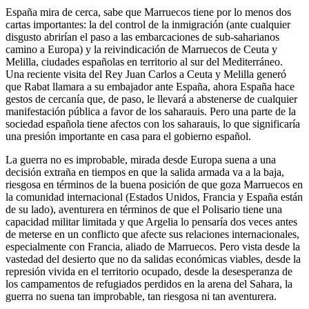
España mira de cerca, sabe que Marruecos tiene por lo menos dos
cartas importantes: la del control de la inmigración (ante cualquier
disgusto abrirían el paso a las embarcaciones de sub-saharianos
camino a Europa) y la reivindicación de Marruecos de Ceuta y
Melilla, ciudades españolas en territorio al sur del Mediterráneo.
Una reciente visita del Rey Juan Carlos a Ceuta y Melilla generó
que Rabat llamara a su embajador ante España, ahora España hace
gestos de cercanía que, de paso, le llevará a abstenerse de cualquier
manifestación pública a favor de los saharauis. Pero una parte de la
sociedad española tiene afectos con los saharauis, lo que significaría
una presión importante en casa para el gobierno español.
La guerra no es improbable, mirada desde Europa suena a una
decisión extraña en tiempos en que la salida armada va a la baja,
riesgosa en términos de la buena posición de que goza Marruecos en
la comunidad internacional (Estados Unidos, Francia y España están
de su lado), aventurera en términos de que el Polisario tiene una
capacidad militar limitada y que Argelia lo pensaría dos veces antes
de meterse en un conflicto que afecte sus relaciones internacionales,
especialmente con Francia, aliado de Marruecos. Pero vista desde la
vastedad del desierto que no da salidas económicas viables, desde la
represión vivida en el territorio ocupado, desde la desesperanza de
los campamentos de refugiados perdidos en la arena del Sahara, la
guerra no suena tan improbable, tan riesgosa ni tan aventurera.