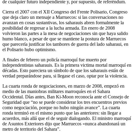
de cualquier futuro independiente y, por supuesto, de referéndum.
Cierra el 2007 con el XII Congreso del Frente Polisario, Congreso
que deja claro un mensaje a Marruecos: si las conversaciones no
avanzan en cosas sustantivas, los saharauis abren formalmente la
posibilidad de regresar a la lucha armada. En enero de 2008
volvieron las partes a la mesa de negociaciones sin que haya salido
humo blanco, a pesar de que se mantiene la postura de Marruecos
que parecería justificar los tambores de guerra del lado saharaui, en
el Polisario hubo optimismo.
A finales de febrero un policía marroquí fue muerto por
independentistas saharauis. Es la primera victima mortal marroquí en
décadas. Esto pareciera un símbolo de que los saharauis están de
verdad preparándose para, si llegase el caso, optar por la violencia.
La cuarta ronda de negociaciones, en marzo de 2008, empezó en
medio de las maniobras militares marroquíes en el Sahara
Occidental. Días antes, Ban Ki-Moon reconocía ante el Consejo de
Seguridad que “no se puede considerar los tres encuentros previos
como negociación, porque no hubo ningún avance”. La cuarta
ronda terminó en el mismo punto que las anteriores: sin llegar a
acuerdos, más allá que el de seguir dialogando. El ministro marroquí
de Asuntos Exteriores dijo que Marruecos «nunca abandonará un
metro de territorio del Sahara”.