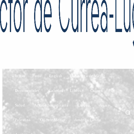
Inicio
Perfil
English
La bodega de Víctor
Documentales
Galerías
Libros
Cursos
Salud
Acción humanitaria
Europa
Asia
Palestina
Oriente Medio
América Latina