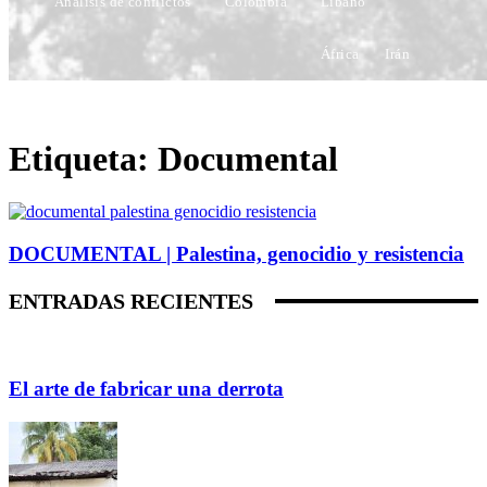
Análisis de conflictos
Colombia
Líbano
África
Irán
Etiqueta: Documental
DOCUMENTAL | Palestina, genocidio y resistencia
ENTRADAS RECIENTES
El arte de fabricar una derrota