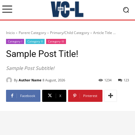
Inicio
Parent Category
Primary/Child Category
Article Title ...
Category I
Category II
Category III
Sample Post Title!
Sample Post Subtitle!
By
Author Name
8 August, 2026
1234
123
Facebook
X
Pinterest