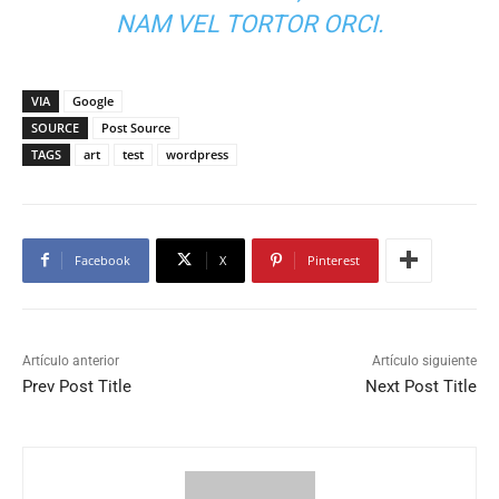
NAM VEL TORTOR ORCI.
VIA
Google
SOURCE
Post Source
TAGS
art
test
wordpress
Facebook
X
Pinterest
Artículo anterior
Artículo siguiente
Prev Post Title
Next Post Title