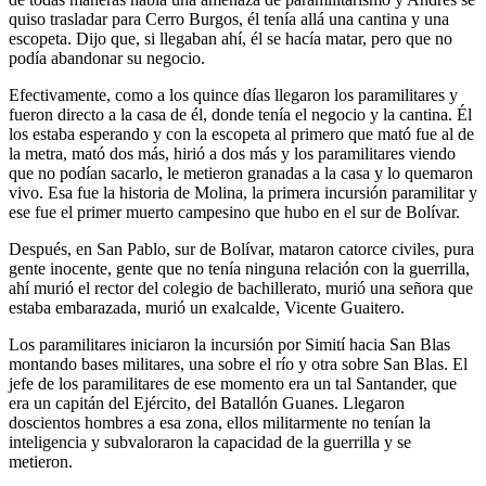
quiso trasladar para Cerro Burgos, él tenía allá una cantina y una
escopeta. Dijo que, si llegaban ahí, él se hacía matar, pero que no
podía abandonar su negocio.
Efectivamente, como a los quince días llegaron los paramilitares y
fueron directo a la casa de él, donde tenía el negocio y la cantina. Él
los estaba esperando y con la escopeta al primero que mató fue al de
la metra, mató dos más, hirió a dos más y los paramilitares viendo
que no podían sacarlo, le metieron granadas a la casa y lo quemaron
vivo. Esa fue la historia de Molina, la primera incursión paramilitar y
ese fue el primer muerto campesino que hubo en el sur de Bolívar.
Después, en San Pablo, sur de Bolívar, mataron catorce civiles, pura
gente inocente, gente que no tenía ninguna relación con la guerrilla,
ahí murió el rector del colegio de bachillerato, murió una señora que
estaba embarazada, murió un exalcalde, Vicente Guaitero.
Los paramilitares iniciaron la incursión por Simití hacia San Blas
montando bases militares, una sobre el río y otra sobre San Blas. El
jefe de los paramilitares de ese momento era un tal Santander, que
era un capitán del Ejército, del Batallón Guanes. Llegaron
doscientos hombres a esa zona, ellos militarmente no tenían la
inteligencia y subvaloraron la capacidad de la guerrilla y se
metieron.