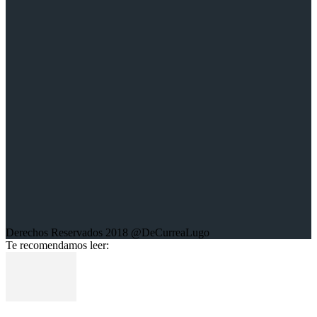
Sobre la web:
Aquí encontrarás mis trabajos escritos; crónicas, columnas de
opinión, entrevistas, libros y trabajos fotográficos sobre diferentes
conflictos en el mundo.
Derechos Reservados 2018 @DeCurreaLugo
Te recomendamos leer: