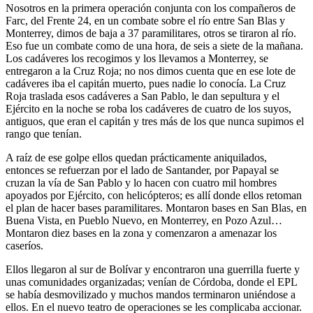
Nosotros en la primera operación conjunta con los compañeros de
Farc, del Frente 24, en un combate sobre el río entre San Blas y
Monterrey, dimos de baja a 37 paramilitares, otros se tiraron al río.
Eso fue un combate como de una hora, de seis a siete de la mañana.
Los cadáveres los recogimos y los llevamos a Monterrey, se
entregaron a la Cruz Roja; no nos dimos cuenta que en ese lote de
cadáveres iba el capitán muerto, pues nadie lo conocía. La Cruz
Roja traslada esos cadáveres a San Pablo, le dan sepultura y el
Ejército en la noche se roba los cadáveres de cuatro de los suyos,
antiguos, que eran el capitán y tres más de los que nunca supimos el
rango que tenían.
A raíz de ese golpe ellos quedan prácticamente aniquilados,
entonces se refuerzan por el lado de Santander, por Papayal se
cruzan la vía de San Pablo y lo hacen con cuatro mil hombres
apoyados por Ejército, con helicópteros; es allí donde ellos retoman
el plan de hacer bases paramilitares. Montaron bases en San Blas, en
Buena Vista, en Pueblo Nuevo, en Monterrey, en Pozo Azul…
Montaron diez bases en la zona y comenzaron a amenazar los
caseríos.
Ellos llegaron al sur de Bolívar y encontraron una guerrilla fuerte y
unas comunidades organizadas; venían de Córdoba, donde el EPL
se había desmovilizado y muchos mandos terminaron uniéndose a
ellos. En el nuevo teatro de operaciones se les complicaba accionar.