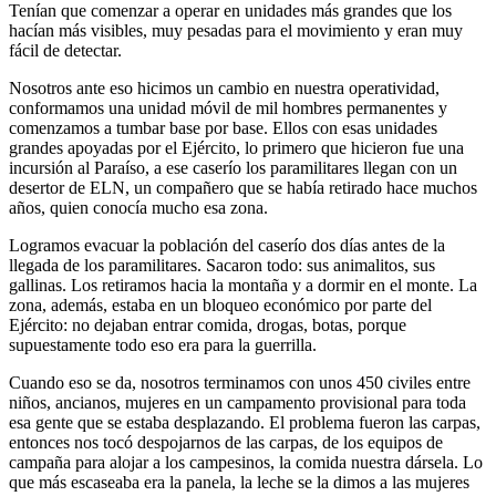
Tenían que comenzar a operar en unidades más grandes que los
hacían más visibles, muy pesadas para el movimiento y eran muy
fácil de detectar.
Nosotros ante eso hicimos un cambio en nuestra operatividad,
conformamos una unidad móvil de mil hombres permanentes y
comenzamos a tumbar base por base. Ellos con esas unidades
grandes apoyadas por el Ejército, lo primero que hicieron fue una
incursión al Paraíso, a ese caserío los paramilitares llegan con un
desertor de ELN, un compañero que se había retirado hace muchos
años, quien conocía mucho esa zona.
Logramos evacuar la población del caserío dos días antes de la
llegada de los paramilitares. Sacaron todo: sus animalitos, sus
gallinas. Los retiramos hacia la montaña y a dormir en el monte. La
zona, además, estaba en un bloqueo económico por parte del
Ejército: no dejaban entrar comida, drogas, botas, porque
supuestamente todo eso era para la guerrilla.
Cuando eso se da, nosotros terminamos con unos 450 civiles entre
niños, ancianos, mujeres en un campamento provisional para toda
esa gente que se estaba desplazando. El problema fueron las carpas,
entonces nos tocó despojarnos de las carpas, de los equipos de
campaña para alojar a los campesinos, la comida nuestra dársela. Lo
que más escaseaba era la panela, la leche se la dimos a las mujeres