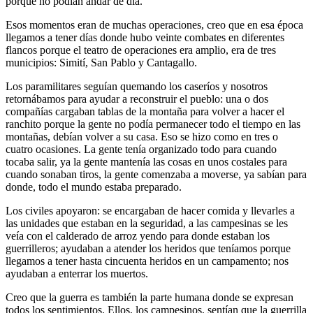
porque no podían andar de día.
Esos momentos eran de muchas operaciones, creo que en esa época
llegamos a tener días donde hubo veinte combates en diferentes
flancos porque el teatro de operaciones era amplio, era de tres
municipios: Simití, San Pablo y Cantagallo.
Los paramilitares seguían quemando los caseríos y nosotros
retornábamos para ayudar a reconstruir el pueblo: una o dos
compañías cargaban tablas de la montaña para volver a hacer el
ranchito porque la gente no podía permanecer todo el tiempo en las
montañas, debían volver a su casa. Eso se hizo como en tres o
cuatro ocasiones. La gente tenía organizado todo para cuando
tocaba salir, ya la gente mantenía las cosas en unos costales para
cuando sonaban tiros, la gente comenzaba a moverse, ya sabían para
donde, todo el mundo estaba preparado.
Los civiles apoyaron: se encargaban de hacer comida y llevarles a
las unidades que estaban en la seguridad, a las campesinas se les
veía con el calderado de arroz yendo para donde estaban los
guerrilleros; ayudaban a atender los heridos que teníamos porque
llegamos a tener hasta cincuenta heridos en un campamento; nos
ayudaban a enterrar los muertos.
Creo que la guerra es también la parte humana donde se expresan
todos los sentimientos. Ellos, los campesinos, sentían que la guerrilla