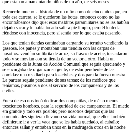
que estaban amamantando niños de un año, de seis meses.
Recuerdo mucho la historia de un niño como de cinco años que, en
toda esa carrera, se le quedaron las botas, entonces como no las
encontrábamos dijo que: esos malditos paramilitares no se las habían
dejado sacar y le había tocado salir a pie limpio, pero él lo decía
riéndose con inocencia, pero sí sentía por lo que estaba pasando.
Los que tenían tiendas caminaban cargando su termito vendiendo la
gaseosa, los panes y montaban una tiendita con las carpas de
nosotros: vendían su librita de arroz, su frasco de aceite; trasladaron
todo y se movían con su tienda de un sector a otro. Había un
presidente de la Junta de Acción Comunal que seguía ejerciendo y
se encargaba de organizar su gente, de estar pendiente de las
comidas: una res diaria para los civiles y dos para la fuerza nuestra.
La partera seguía pendiente de sus tareas; de los médicos que
teníamos, pusimos a dos al servicio de los compañeros y de los
civiles.
Fuera de eso nos tocó dedicar dos compañías, de más o menos
trescientos hombres, para la seguridad de ese campamento. El miedo
era grande y todo era posible; pero nosotros dejamos que las
comunidades siguieran llevando su vida normal, que ellos también
definieran: ir a ver la vaca que se les había quedado, al caballo;
entonces salían y entraban unos en la madrugada otros en la noche