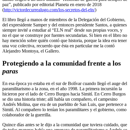
paz”, publicado por editorial Planeta en enero de 2018
(
http://victordecurrealugo.com/los-secretos-del-eln/
)
El libro llegó a manos de miembros de la Delegación del Gobierno,
del expresidente Samper y del entonces presidente Santos, a quienes
siempre invité a estudiar al “ELN real” desde sus propias voces, y
no el que se construye por fuentes secundarias. Si bien en el libro no
hay mención sobre quién contó que historia, porque la idea era tener
una voz colectiva, recuerdo que ésta en particular me la contó
Alejandro Montoya, el Gallero.
Protegiendo a la comunidad frente a los
paras
En esa época yo estaba en el sur de Bolívar cuando llegó el auge del
paramilitarismo a la zona, en el año 1998. La primera incursión la
hicieron por el lado de Cerro Burgos hacia Simití. En Cerro Burgos
se dio una historia triste; allí había un compañero, el campesino
Andrés Molina, que era de un pueblito de San Luis, que pertenece a
Simití. Al compañero lo tenían los paramilitares y el gobierno, como
colaborador de la guerrilla.
Quince días antes se le dijo a la comunidad que tuviera cuidado, que
de todas maneras había una amenaza de paramilitarismo y Andrés se