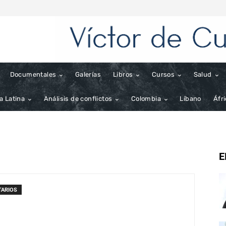
Documentales
Galerías
Libros
Cursos
Salud
a Latina
Análisis de conflictos
Colombia
Líbano
Áfr
E
TARIOS