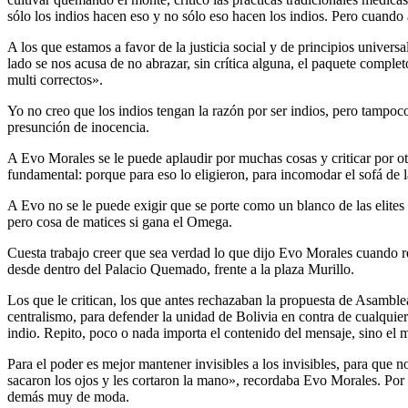
sólo los indios hacen eso y no sólo eso hacen los indios. Pero cuando 
A los que estamos a favor de la justicia social y de principios univers
lado se nos acusa de no abrazar, sin crítica alguna, el paquete complet
multi correctos».
Yo no creo que los indios tengan la razón por ser indios, pero tampoco
presunción de inocencia.
A Evo Morales se le puede aplaudir por muchas cosas y criticar por otr
fundamental: porque para eso lo eligieron, para incomodar el sofá de las
A Evo no se le puede exigir que se porte como un blanco de las elites 
pero cosa de matices si gana el Omega.
Cuesta trabajo creer que sea verdad lo que dijo Evo Morales cuando re
desde dentro del Palacio Quemado, frente a la plaza Murillo.
Los que le critican, los que antes rechazaban la propuesta de Asamblea
centralismo, para defender la unidad de Bolivia en contra de cualquier
indio. Repito, poco o nada importa el contenido del mensaje, sino el 
Para el poder es mejor mantener invisibles a los invisibles, para que 
sacaron los ojos y les cortaron la mano», recordaba Evo Morales. Por 
demás muy de moda.