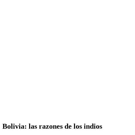
Inicio
Perfil
English
La bodega de Víctor
Oriente Medio
América Latina
Análisis de co
Bolivia: las razones de los indios