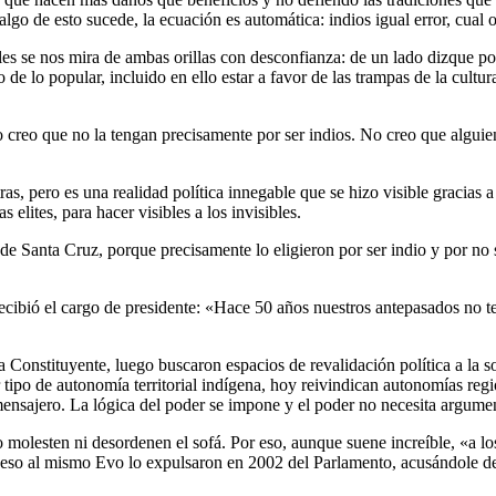
algo de esto sucede, la ecuación es automática: indios igual error, cual
ales se nos mira de ambas orillas con desconfianza: de un lado dizque por
o de lo popular, incluido en ello estar a favor de las trampas de la cult
 creo que no la tengan precisamente por ser indios. No creo que alguien 
as, pero es una realidad política innegable que se hizo visible gracias 
 elites, para hacer visibles a los invisibles.
de Santa Cruz, porque precisamente lo eligieron por ser indio y por no s
cibió el cargo de presidente: «Hace 50 años nuestros antepasados no ten
 Constituyente, luego buscaron espacios de revalidación política a la s
 tipo de autonomía territorial indígena, hoy reivindican autonomías regi
mensajero. La lógica del poder se impone y el poder no necesita argume
no molesten ni desordenen el sofá. Por eso, aunque suene increíble, «a l
eso al mismo Evo lo expulsaron en 2002 del Parlamento, acusándole de tr