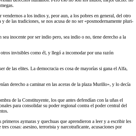
 omegas.
 vendernos a los indios y, peor aun, a los pobres en general, del otro
ura y de las tradiciones, se nos acusa de no ser «posmodernamente pluri-
sea inocente por ser indio pero, sea indio o no, tiene derecho a la
a otros invisibles como él, y llegó a incomodar por una razón
er de las elites. La democracia es cosa de mayorías si gana el Alfa,
ían derecho a caminar en las aceras de la plaza Murillo», y lo decía
ombra de la Constituyente, los que antes defendían con la uñas el
onales para consolidar su poder regional contra el poder central del
ntos.
os primeros aymaras y quechuas que aprendieron a leer y a escribir les
es cosas: asesino, terrorista y narcotraficante, acusaciones por