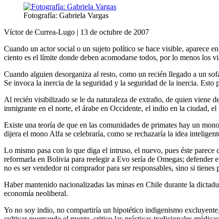
Fotografía: Gabriela Vargas
Víctor de Currea-Lugo | 13 de octubre de 2007
Cuando un actor social o un sujeto político se hace visible, aparece 
ciento es el límite donde deben acomodarse todos, por lo menos los vi
Cuando alguien desorganiza al resto, como un recién llegado a un sofá
Se invoca la inercia de la seguridad y la seguridad de la inercia. Es
Al recién visibilizado se le da naturaleza de extraño, de quien viene d
inmigrante en el norte, el árabe en Occidente, el indio en la ciudad, el
Existe una teoría de que en las comunidades de primates hay un mono 
dijera el mono Alfa se celebraría, como se rechazaría la idea intelig
Lo mismo pasa con lo que diga el intruso, el nuevo, pues éste parece 
reformarla en Bolivia para reelegir a Evo sería de Omegas; defender e
no es ser vendedor ni comprador para ser responsables, sino si tienes 
Haber mantenido nacionalizadas las minas en Chile durante la dictadura
economía neoliberal.
Yo no soy indio, no compartiría un hipotético indigenismo excluyente,
cultivar quemando el monte, critico las prácticas tradicionales médic