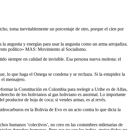
icho, toma inevitablemente un porcentaje de otro, porque el cien por
 la angustia y energías para usar la angustia como un arma arrojadiza.
rumento político» MAS: Movimiento al Socialismo.
stido siempre en calidad de invisible. Esa persona nueva molesta: el
e, lo que haga el Omega se condena y se rechaza. Si la estupidez la
 el mensajero.
eformar la Constitución en Colombia para reelegir a Uribe es de Alfas,
 derecho de los bolivianos al gas boliviano es anormal. Lo importante
el productor de hoja de coca; si vendes armas, es al revés.
idrocarburos en la Bolivia de Evo es un acto contra lo que dicta la
rechos humanos ‘colectivos’, no creo en las costumbres milenarias de
e violan derechos humanos. Pero eso no son los indios, mejor dicho: no