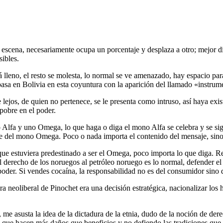
en escena, necesariamente ocupa un porcentaje y desplaza a otro; mejor d
sibles.
 lleno, el resto se molesta, lo normal se ve amenazado, hay espacio para
to pasa en Bolivia en esta coyuntura con la aparición del llamado «inst
e lejos, de quien no pertenece, se le presenta como intruso, así haya exi
 pobre en el poder.
Alfa y uno Omega, lo que haga o diga el mono Alfa se celebra y se sigu
ente del mono Omega. Poco o nada importa el contenido del mensaje, sino
que estuviera predestinado a ser el Omega, poco importa lo que diga. R
l derecho de los noruegos al petróleo noruego es lo normal, defender el
poder. Si vendes cocaína, la responsabilidad no es del consumidor sino d
 neoliberal de Pinochet era una decisión estratégica, nacionalizar los h
 me asusta la idea de la dictadura de la etnia, dudo de la noción de de
as que hacen más daños que beneficios y no defiendo las tradiciones qu