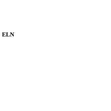
Análisis de conflictos
Colombia
Líbano
África
Irán
ELN