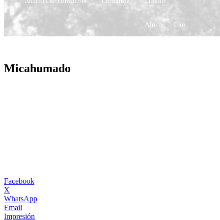
Análisis de conflictos
Colombia
Líbano
África
Irán
Micahumado
Facebook
X
WhatsApp
Email
Impresión