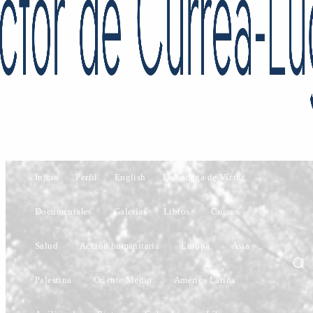
Inicio
Perfil
English
La bodega de Víctor
Documentales
Galerías
Libros
Cursos
Salud
Acción humanitaria
Europa
Asia
Palestina
Oriente Medio
América Latina