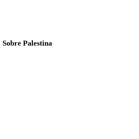
Análisis de conflictos
Colombia
Líbano
África
Irán
Sobre Palestina