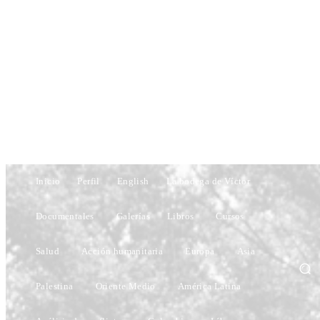
Inicio
Perfil
English
La bodega de Víctor
Documentales
Galerías
Libros
Cursos
Salud
Acción humanitaria
Europa
Asia
Palestina
Oriente Medio
América Latina