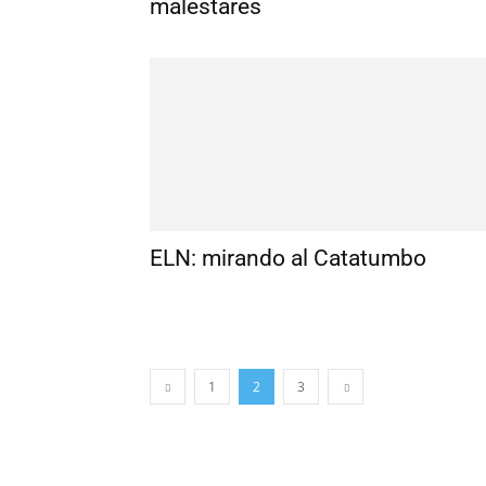
malestares
ELN: mirando al Catatumbo
1
2
3