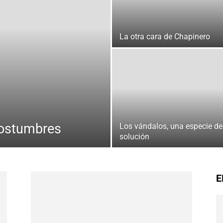
La otra cara de Chapinero
 costumbres
Los vándalos, una especie de
solución
E