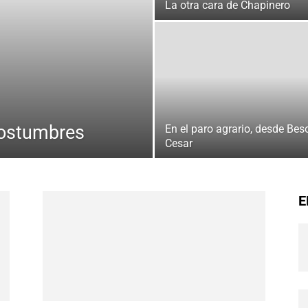
La otra cara de Chapinero
 costumbres
En el paro agrario, desde Beso
Cesar
E