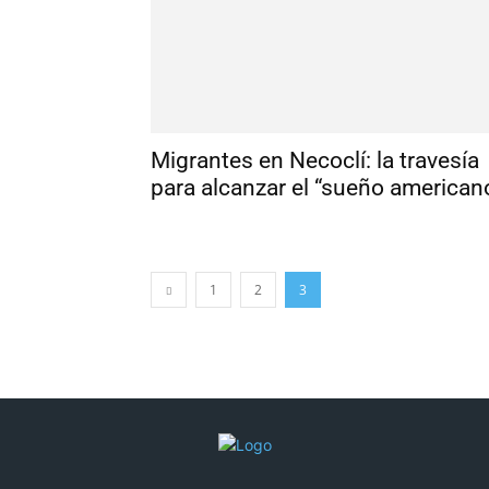
Migrantes en Necoclí: la travesía
para alcanzar el “sueño american
1
2
3