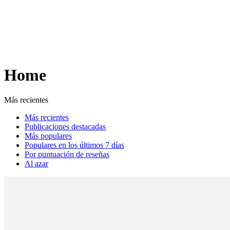
Análisis de conflictos
Colombia
Líbano
África
Irán
Home
Más recientes
Más recientes
Publicaciones destacadas
Más populares
Populares en los últimos 7 días
Por puntuación de reseñas
Al azar