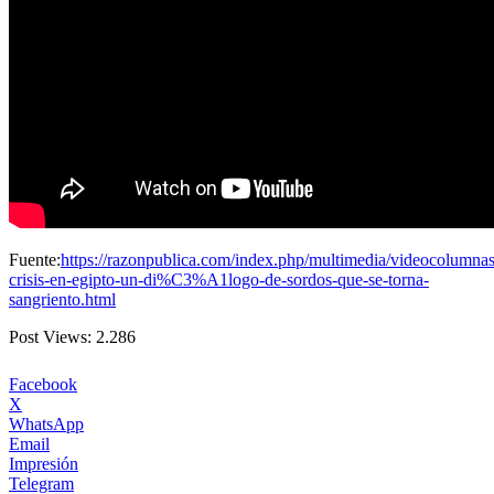
Fuente:
https://razonpublica.com/index.php/multimedia/videocolumna
crisis-en-egipto-un-di%C3%A1logo-de-sordos-que-se-torna-
sangriento.html
Post Views:
2.286
Facebook
X
WhatsApp
Email
Impresión
Telegram