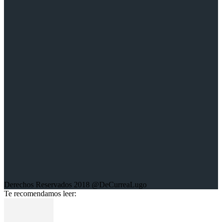
Sobre la web:
Aquí encontrarás mis trabajos escritos; crónicas, columnas de
opinión, entrevistas, libros y trabajos fotográficos sobre diferentes
conflictos en el mundo.
Derechos Reservados 2018 @DeCurreaLugo
Te recomendamos leer: