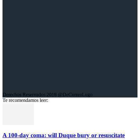
Sobre la web:
Aquí encontrarás mis trabajos escritos; crónicas, columnas de
opinión, entrevistas, libros y trabajos fotográficos sobre diferentes
conflictos en el mundo.
Derechos Reservados 2018 @DeCurreaLugo
Te recomendamos leer:
A 100-day coma: will Duque bury or resuscitate