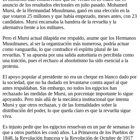
anuncio de los resultados electorales en julio pasado. Mohamed
Mursi, de la Hermandad Musulmana, ganó en una elección en la
que votaron 25 millones y que había empezado, meses antes, con 23
candidatos. Mursi encarnaba la bandera de la revuelta y la
alternativa frente a los militares.
Pero el Mursi actual dilapida ese respaldo, asume que los Hermanos
Musulmanes, al ser la organización más numerosa, podría actuar
como vanguardia, lo que contradice el espíritu plural de las
revueltas. Y su apuesta por una salida autoritaria es percibida como
una traición, pues el rechazo al absolutismo ha sido esencial a la
protesta.
El apoyo popular al presidente no era un cheque en blanco dado por
la sociedad, que no ha dudado en levantarse contra aquel al que
antes respaldaban. Sin embargo, no todos los egipcios han
rechazado las medidas de Mursi, un porcentaje importante lo sigue
apoyando. Pero más allá de la mecánica institucional que intenta
Mursi y que otros rechazan, y de las formalidades sobre la
distribución del poder, lo que queda claro es que la revuelta sigue
viva.
Es injusto pedir que los egipcios resuelvan en un par de semanas lo
que a otros pueblos les costó años. La Primavera de los Pueblos de
1848, la Revolución francesa y la Revolución de Octubre de 1917