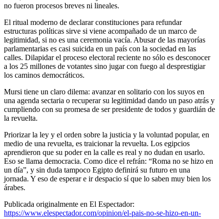
no fueron procesos breves ni lineales.
El ritual moderno de declarar constituciones para refundar
estructuras políticas sirve si viene acompañado de un marco de
legitimidad, si no es una ceremonia vacía. Abusar de las mayorías
parlamentarias es casi suicida en un país con la sociedad en las
calles. Dilapidar el proceso electoral reciente no sólo es desconocer
a los 25 millones de votantes sino jugar con fuego al desprestigiar
los caminos democráticos.
Mursi tiene un claro dilema: avanzar en solitario con los suyos en
una agenda sectaria o recuperar su legitimidad dando un paso atrás y
cumpliendo con su promesa de ser presidente de todos y guardián de
la revuelta.
Priorizar la ley y el orden sobre la justicia y la voluntad popular, en
medio de una revuelta, es traicionar la revuelta. Los egipcios
aprendieron que su poder en la calle es real y no dudan en usarlo.
Eso se llama democracia. Como dice el refrán: “Roma no se hizo en
un día”, y sin duda tampoco Egipto definirá su futuro en una
jornada. Y eso de esperar e ir despacio sí que lo saben muy bien los
árabes.
Publicada originalmente en El Espectador:
https://www.elespectador.com/opinion/el-pais-no-se-hizo-en-un-