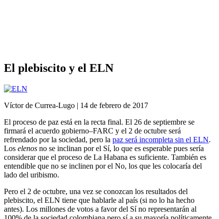
Análisis de conflictos
Colombia
Líbano
África
Irán
El plebiscito y el ELN
Víctor de Currea-Lugo | ‎14 ‎de ‎febrero ‎de ‎2017
El proceso de paz está en la recta final. El 26 de septiembre se
firmará el acuerdo gobierno–FARC y el 2 de octubre será
refrendado por la sociedad, pero la
paz será incompleta sin el ELN
.
Los
elenos
no se inclinan por el Sí, lo que es esperable pues sería
considerar que el proceso de La Habana es suficiente. También es
entendible que no se inclinen por el No, los que les colocaría del
lado del uribismo.
Pero el 2 de octubre, una vez se conozcan los resultados del
plebiscito, el ELN tiene que hablarle al país (si no lo ha hecho
antes). Los millones de votos a favor del Sí no representarán al
100% de la sociedad colombiana pero sí a su mayoría políticamente