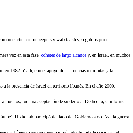
 comunicación como beepers y walki-takies; seguidos por el
imera vez en esta fase,
cohetes de largo alcance
y, en Israel, en muchos
t en 1982. Y allí, con el apoyo de las milicias maronitas y la
a la presencia de Israel en territorio libanés. En el año 2000,
 para muchos, fue una aceptación de su derrota. De hecho, el informe
árabe), Hizbollah participó del lado del Gobierno sirio. Así, la guerra
peando Líbano, desconociendo el vínculo de toda la crisis con el