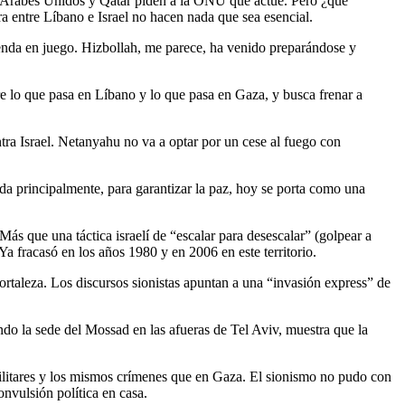
s Árabes Unidos y Qatar piden a la ONU que actúe. Pero ¿qué
a entre Líbano e Israel no hacen nada que sea esencial.
genda en juego. Hizbollah, me parece, ha venido preparándose y
re lo que pasa en Líbano y lo que pasa en Gaza, y busca frenar a
 Israel. Netanyahu no va a optar por un cese al fuego con
a principalmente, para garantizar la paz, hoy se porta como una
 Más que una táctica israelí de “escalar para desescalar” (golpear a
 Ya fracasó en los años 1980 y en 2006 en este territorio.
ortaleza. Los discursos sionistas apuntan a una “invasión express” de
ndo la sede del Mossad en las afueras de Tel Aviv, muestra que la
militares y los mismos crímenes que en Gaza. El sionismo no pudo con
vulsión política en casa.