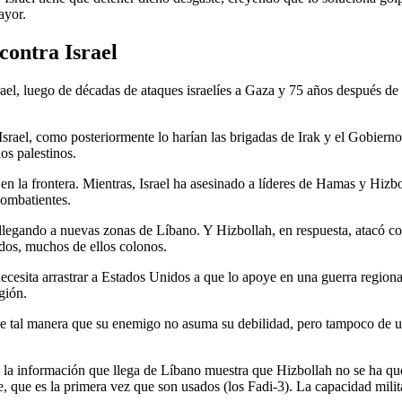
ayor.
contra Israel
el, luego de décadas de ataques israelíes a Gaza y 75 años después de la
 Israel, como posteriormente lo harían las brigadas de Irak y el Gobier
os palestinos.
n la frontera. Mientras, Israel ha asesinado a líderes de Hamas y Hizbo
combatientes.
legando a nuevas zonas de Líbano. Y Hizbollah, en respuesta, atacó con 
ados, muchos de ellos colonos.
 necesita arrastrar a Estados Unidos a que lo apoye en una guerra regiona
gión.
de tal manera que su enemigo no asuma su debilidad, pero tampoco de u
la información que llega de Líbano muestra que Hizbollah no se ha que
e, que es la primera vez que son usados (los Fadi-3). La capacidad mili