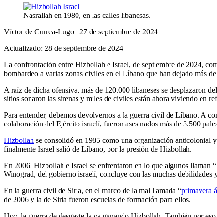
Nasrallah en 1980, en las calles libanesas.
Víctor de Currea-Lugo | 27 de septiembre de 2024
Actualizado: 28 de septiembre de 2024
La confrontación entre Hizbollah e Israel, de septiembre de 2024, co
bombardeo a varias zonas civiles en el Líbano que han dejado más d
A raíz de dicha ofensiva, más de 120.000 libaneses se desplazaron del 
sitios sonaron las sirenas y miles de civiles están ahora viviendo en re
Para entender, debemos devolvernos a la guerra civil de Líbano. A comi
colaboración del Ejército israelí, fueron asesinados más de 3.500 pale
Hizbollah
se consolidó en 1985 como una organización anticolonial y an
finalmente Israel salió de Líbano, por la presión de Hizbollah.
En 2006, Hizbollah e Israel se enfrentaron en lo que algunos llaman “L
Winograd, del gobierno israelí, concluye con las muchas debilidades y e
En la guerra civil de Siria, en el marco de la mal llamada “
primavera 
de 2006 y la de Siria fueron escuelas de formación para ellos.
Hoy, la guerra de desgaste la va ganando Hizbollah. También por eso, 