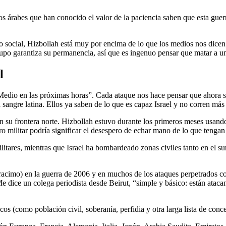
os árabes que han conocido el valor de la paciencia saben que esta guer
social, Hizbollah está muy por encima de lo que los medios nos dicen; 
upo garantiza su permanencia, así que es ingenuo pensar que matar a un l
l
edio en las próximas horas”. Cada ataque nos hace pensar que ahora sí s
sangre latina. Ellos ya saben de lo que es capaz Israel y no corren más 
 su frontera norte. Hizbollah estuvo durante los primeros meses usando s
militar podría significar el desespero de echar mano de lo que tengan p
itares, mientras que Israel ha bombardeado zonas civiles tanto en el s
racimo) en la guerra de 2006 y en muchos de los ataques perpetrados con
Me dice un colega periodista desde Beirut, “simple y básico: están atacan
cos (como población civil, soberanía, perfidia y otra larga lista de conc