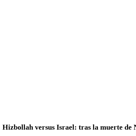
Inicio
Perfil
English
La bodega de Víctor
Oriente Medio
América Latina
Análisis de co
Hizbollah versus Israel: tras la muerte de 