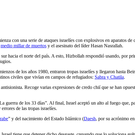
mienza con una serie de ataques israelíes con explosivos en aparatos de
e
medio millar de muertos
y el asesinato del líder Hasan Nasrallah.
sur hacia el norte del país. A esto, Hizbollah respondió usando, por pr
fugios.
enzos de los años 1980, entraron tropas israelíes y llegaron hasta Beiru
stinos civiles que vivían en campos de refugiados:
Sabra y Chatila
.
tisionista. Recoge varias expresiones de credo chií que se han opuesto 
a guerra de los 33 días”. Al final, Israel aceptó un alto al fuego que,
rrores de las tropas israelíes.
árabe
” y del nacimiento del Estado Islámico (
Daesh
, por su acrónimo en 
Israel tiene que detener dicho desgaste, creyendo que lo soluciona gol