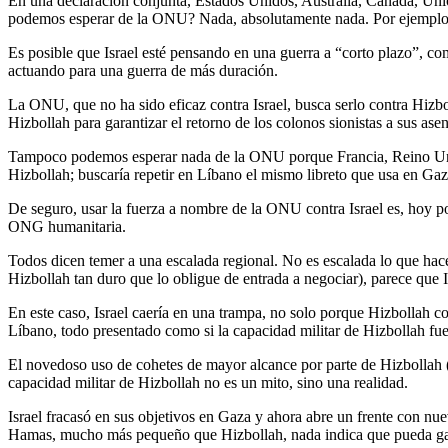
En una declaración conjunta, Estados Unidos, Australia, Canadá, Uni
podemos esperar de la ONU? Nada, absolutamente nada. Por ejemplo: la
Es posible que Israel esté pensando en una guerra a “corto plazo”, c
actuando para una guerra de más duración.
La ONU, que no ha sido eficaz contra Israel, busca serlo contra Hizbo
Hizbollah para garantizar el retorno de los colonos sionistas a sus ase
Tampoco podemos esperar nada de la ONU porque Francia, Reino Unido
Hizbollah; buscaría repetir en Líbano el mismo libreto que usa en Gaza:
De seguro, usar la fuerza a nombre de la ONU contra Israel es, hoy p
ONG humanitaria.
Todos dicen temer a una escalada regional. No es escalada lo que hace I
Hizbollah tan duro que lo obligue de entrada a negociar), parece que Is
En este caso, Israel caería en una trampa, no solo porque Hizbollah c
Líbano, todo presentado como si la capacidad militar de Hizbollah fue
El novedoso uso de cohetes de mayor alcance por parte de Hizbollah (Q
capacidad militar de Hizbollah no es un mito, sino una realidad.
Israel fracasó en sus objetivos en Gaza y ahora abre un frente con n
Hamas, mucho más pequeño que Hizbollah, nada indica que pueda gana