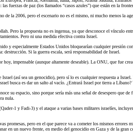
ón Europea, Francia, Alemania, Italia, Japón, Arabia Saudita, Emirato
s fuerzas de paz (los llamados “casos azules”) que están en la fronter
omo de la 2006, pero el escenario no es el mismo, ni mucho menos la a
llah. Pero la propuesta no es ingenua, ya que desconoce el vínculo ent
ntamientos. Pero ni una medida efectiva contra Israel.
 y especialmente Estados Unidos bloquearían cualquier presión contra
 destrucción. Si la guerra escala, será responsabilidad de Israel.
or hoy, impensable (aunque altamente deseable). La ONU, que fue cread
srael (así sea un genocidio), pero sí lo es cualquier respuesta a Israel.
rael busca es dar un salto al vacío. ¿Entrará Israel por tierra a Líbano?
onoce su espacio, sino porque sería más una señal de desespero que de f
ra nula.
ader-1 y Fadi-3) y el ataque a varias bases militares israelíes, incluye
uevas promesas, pero en el que parece va a cometer los mismos errores 
r en un nuevo frente, en medio del genocidio en Gaza y de la gran con