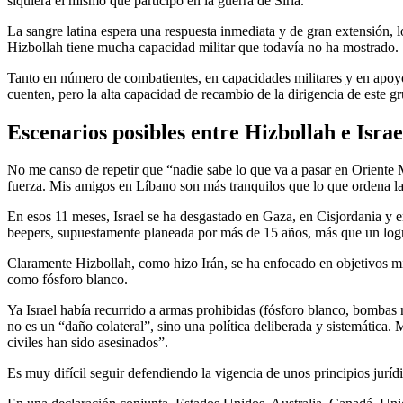
siquiera el mismo que participó en la guerra de Siria.
La sangre latina espera una respuesta inmediata y de gran extensión, l
Hizbollah tiene mucha capacidad militar que todavía no ha mostrado.
Tanto en número de combatientes, en capacidades militares y en apoyo 
cuenten, pero la alta capacidad de recambio de la dirigencia de este gr
Escenarios posibles entre Hizbollah e Israe
No me canso de repetir que “nadie sabe lo que va a pasar en Oriente M
fuerza. Mis amigos en Líbano son más tranquilos que lo que ordena la 
En esos 11 meses, Israel se ha desgastado en Gaza, en Cisjordania y en
beepers, supuestamente planeada por más de 15 años, más que un logro 
Claramente Hizbollah, como hizo Irán, se ha enfocado en objetivos mil
como fósforo blanco.
Ya Israel había recurrido a armas prohibidas (fósforo blanco, bombas 
no es un “daño colateral”, sino una política deliberada y sistemática. 
civiles han sido asesinados”.
Es muy difícil seguir defendiendo la vigencia de unos principios jurídi