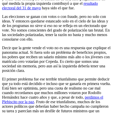
qué medida la propia izquierda contribuyó a que el
resultado
electoral del 31 de mayo
haya sido el que fue.
Las elecciones se ganan con votos o con fraude, pero no solo con
ideas. Y entonces quedarse estancado solo en el cielo de las ideas y
de los programas no sirve si eso no se refleja en un electorado que
vote. No somos conscientes del grado de polarización tan brutal. En
las sociedades polarizadas, tener la razón no basta y mucho menos
consolarse con ello.
Decir que la gente vende el voto no es una respuesta que explique el
panorama actual. Si fuera solo un problema de beneficios propios,
los pobres que reciben un salario mínimo más alto o los jóvenes con
matrícula cero votarían por Cepeda. Es cierto que somos una
sociedad sin memoria, pero aun así la izquierda debería tener una
posición clara.
El primer problema fue ese terrible triunfalismo que permite deducir
que ya todo está decidido e incluso que se ganaría en primera vuelta.
Está bien ser optimista, pero una cuota de realismo no cae mal
cuando recordamos que muchos millones votaron por Rodolfo
Hernández hace cuatro años y que, a pesar de todo,
perdimos el
Plebiscito por la paz
. Fruto de ese triunfalismo, muchos de los
actores políticos que deberían haber hecho campaña no cumplieron
su tarea y parecían más un desfile de futuros ministros que un