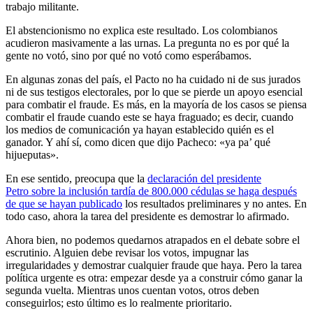
trabajo militante.
El abstencionismo no explica este resultado. Los colombianos
acudieron masivamente a las urnas. La pregunta no es por qué la
gente no votó, sino por qué no votó como esperábamos.
En algunas zonas del país, el Pacto no ha cuidado ni de sus jurados
ni de sus testigos electorales, por lo que se pierde un apoyo esencial
para combatir el fraude. Es más, en la mayoría de los casos se piensa
combatir el fraude cuando este se haya fraguado; es decir, cuando
los medios de comunicación ya hayan establecido quién es el
ganador. Y ahí sí, como dicen que dijo Pacheco: «ya pa’ qué
hijueputas».
En ese sentido, preocupa que la
declaración del presidente
Petro sobre la inclusión tardía de 800.000 cédulas se haga después
de que se hayan publicado
los resultados preliminares y no antes. En
todo caso, ahora la tarea del presidente es demostrar lo afirmado.
Ahora bien, no podemos quedarnos atrapados en el debate sobre el
escrutinio. Alguien debe revisar los votos, impugnar las
irregularidades y demostrar cualquier fraude que haya. Pero la tarea
política urgente es otra: empezar desde ya a construir cómo ganar la
segunda vuelta. Mientras unos cuentan votos, otros deben
conseguirlos; esto último es lo realmente prioritario.