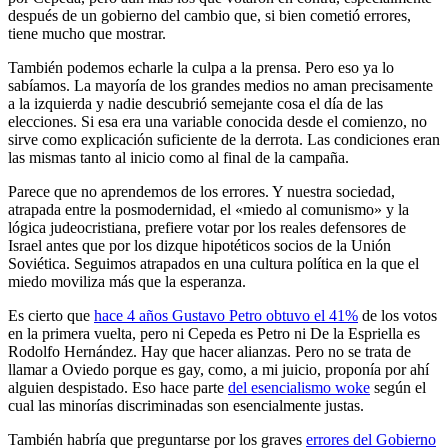
después de un gobierno del cambio que, si bien cometió errores,
tiene mucho que mostrar.
También podemos echarle la culpa a la prensa. Pero eso ya lo
sabíamos. La mayoría de los grandes medios no aman precisamente
a la izquierda y nadie descubrió semejante cosa el día de las
elecciones. Si esa era una variable conocida desde el comienzo, no
sirve como explicación suficiente de la derrota. Las condiciones eran
las mismas tanto al inicio como al final de la campaña.
Parece que no aprendemos de los errores. Y nuestra sociedad,
atrapada entre la posmodernidad, el «miedo al comunismo» y la
lógica judeocristiana, prefiere votar por los reales defensores de
Israel antes que por los dizque hipotéticos socios de la Unión
Soviética. Seguimos atrapados en una cultura política en la que el
miedo moviliza más que la esperanza.
Es cierto que
hace 4 años Gustavo Petro obtuvo el 41%
de los votos
en la primera vuelta, pero ni Cepeda es Petro ni De la Espriella es
Rodolfo Hernández. Hay que hacer alianzas. Pero no se trata de
llamar a Oviedo porque es gay, como, a mi juicio, proponía por ahí
alguien despistado. Eso hace parte
del esencialismo woke
según el
cual las minorías discriminadas son esencialmente justas.
También habría que preguntarse por los graves
errores del Gobierno