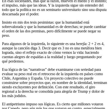
En esas sociedades, más que la razón, mueven el miedo y el instinto;
el impulso, más que las ideas. Y la izquierda sigue sin entender del
todo que la política no es un seminario universitario sino una disputa
descarnada por el poder.
Insisto en mis dos tesis pesimistas: que la humanidad está
sobrevalorada y que la humanidad es de derechas; se puede cambiar
el orden de las dos premisas, pero difícilmente se puede negar su
peso.
Para algunos de la izquierda, lo siguiente es una herejía: 2 + 2 es 4,
aunque la canción diga 3. Decir que es 3 no es una metáfora bien
lograda, sino el reflejo exacto de cómo vemos la vida: haciendo
cuentas alegres de espaldas a la realidad y luego preguntando por
qué perdemos.
Esa lógica de las “narrativas” debe examinarse con seriedad para
evaluar su peso real en el retroceso de la izquierda en países como
Chile, Argentina y España. Un proyecto colectivo no puede
construirse sobre proyectos que, en nombre de la identidad, terminan
siendo excluyentes por definición. Con este resultado, el giro
regional a la derecha se consolida para alegría de Trump y dolor de
los más jodidos.
El antipetrismo impuso sus lógicas. Es cierto que millones votaron
por Cepeda, pero aún más los que votaron en contra, especialmente