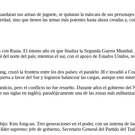
 guardaran sus armas de juguete, se quitaran la máscara de sus personaje
verdad, sino que tienen las armas más potentes hasta ahora creadas y, c
as con Rusia. El mismo año en que finaliza la Segunda Guerra Mundial,
del norte del país; mientras el sur, con el apoyo de Estados Unidos, r
g, cruzó la frontera entre los dos países: el paralelo 38 e invadió a Cor
uerra a favor del Sur y lograron balancear las cargas, aunque esto mismo
ticio, pero el conflicto no fue resuelto. Durante años el gobierno del No
us siglas en inglés), paradójicamente una de las zonas más militarizadas
 hijo: Kim Jong-un. Tres generaciones en el poder, con un sistema de fac
l líder supremo: jefe de gobierno, Secretario General del Partido del Tr