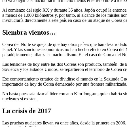
no va a dejar la situación fácil ni mucho menos el terreno libre a los 
Al comienzo del siglo XX y durante 35 años, Japón ocupó la entonces 
a menos de 1.000 kilómetros y, por tanto, al alcance de los misiles n
involucraría directamente a este país en caso de un ataque de Corea de
Siembra vientos…
Corea del Norte se queja de que hay otros países que han desarrollad
Israel. Y las sanciones económicas no han hecho efecto en Corea del N
paradójicamente, afianza su nacionalismo. En el caso de Corea del N
Las tensiones de hoy entre las dos Coreas son producto, también, de l
Soviética y los Estados Unidos, se repartieron el territorio de Corea 
Ese comportamiento errático de dividirse el mundo en la Segunda Guerra
importancia de hoy de Corea demarcado por una frontera militarizada, 
No basta pues satanizar al líder coreano Kim Jong-un, quien habría sid
nucleares sí existen.
La crisis de 2017
Las pruebas nucleares llevan ya once años, desde la primera en 2006.