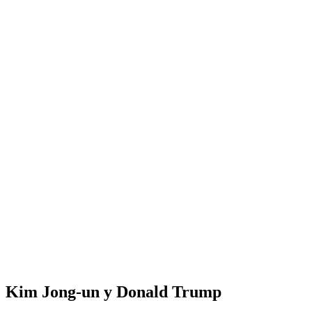
Inicio
Perfil
English
La bodega de Víctor
Oriente Medio
América Latina
Análisis de co
Kim Jong-un y Donald Trump