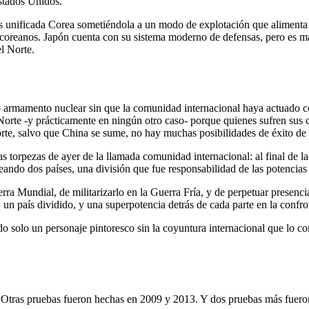
Estados Unidos.
unificada Corea sometiéndola a un modo de explotación que alimenta el
orcoreanos. Japón cuenta con su sistema moderno de defensas, pero es m
l Norte.
o armamento nuclear sin que la comunidad internacional haya actuado co
orte -y prácticamente en ningún otro caso- porque quienes sufren sus co
orte, salvo que China se sume, no hay muchas posibilidades de éxito de
as torpezas de ayer de la llamada comunidad internacional: al final de
creando dos países, una división que fue responsabilidad de las potencia
 Mundial, de militarizarlo en la Guerra Fría, y de perpetuar presencias m
un país dividido, y una superpotencia detrás de cada parte en la confro
o solo un personaje pintoresco sin la coyuntura internacional que lo co
 Otras pruebas fueron hechas en 2009 y 2013. Y dos pruebas más fueron