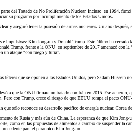
zo parte del Tratado de No Proliferación Nuclear. Incluso, en 1994, fir
niciar su programa por incumplimiento de los Estados Unidos.
uclear y aseguró tener la posesión de armas nucleares. Un año después,
sas e impulsivas: Kim Jong-un y Donald Trump. Este último ha cerrado l
e Donald Trump, frente a la ONU, en septiembre de 2017 amenazó con la 
n un ataque “con fuego y furia”.
 los líderes que se oponen a los Estados Unidos, pero Sadam Hussein n
llevó a que la ONU firmara un tratado con Irán en 2015. Ese acuerdo, que
 Irán. Pero con Trump, crece el riesgo de que EEUU rompa el pacto ONU-I
n que sólo reconoce su desarrollo pacífico de energía nuclear, Corea de
mento de Rusia y más aún de China. La esperanza de que Kim Jong-un se
rte, como en las propuestas de alimentos a cambio de suspender la carre
o precedente para el paranoico Kim Jong-un.