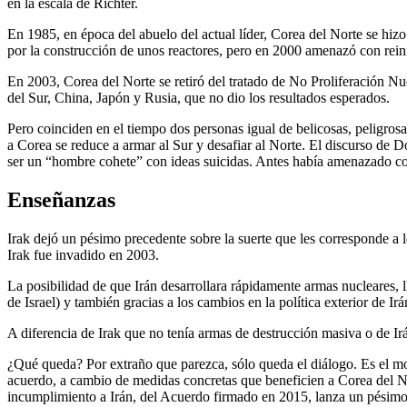
en la escala de Richter.
En 1985, en época del abuelo del actual líder, Corea del Norte se hi
por la construcción de unos reactores, pero en 2000 amenazó con rei
En 2003, Corea del Norte se retiró del tratado de No Proliferación N
del Sur, China, Japón y Rusia, que no dio los resultados esperados.
Pero coinciden en el tiempo dos personas igual de belicosas, peligro
a Corea se reduce a armar al Sur y desafiar al Norte. El discurso d
ser un “hombre cohete” con ideas suicidas. Antes había amenazado co
Enseñanzas
Irak dejó un pésimo precedente sobre la suerte que les corresponde a
Irak fue invadido en 2003.
La posibilidad de que Irán desarrollara rápidamente armas nucleares, 
de Israel) y también gracias a los cambios en la política exterior de
A diferencia de Irak que no tenía armas de destrucción masiva o de Irá
¿Qué queda? Por extraño que parezca, sólo queda el diálogo. Es el mo
acuerdo, a cambio de medidas concretas que beneficien a Corea del No
incumplimiento a Irán, del Acuerdo firmado en 2015, lanza un pésim