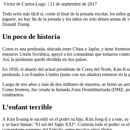
Víctor de Currea-Lugo | ‎21 ‎de ‎septiembre ‎de ‎2017
Todo sería más fácil si, como al final de la jornada escolar, los niños
juguete, no hay fin de la jornada y los niños no solo tienen armas de 
Donald Trump.
Un poco de historia
Corea es una península, ubicada entre China y Japón, y tiene fronter
entonces Unión Soviética, apoyó a los comunistas que tomaron control 
Así, la península quedó dividida en dos países.
En 1950, el abuelo del actual presidente de Corea del Norte, Kim Il-sun
península. Los Estados Unidos (junto con sus aliados) entraron en la g
Luego de tres años y más de dos millones de muertos, se firmó un armis
Como frontera, fue creada la llamada Zona Desmilitarizada (DMZ, por s
centímetros.
L’enfant terrible
A Kim Il-sung le sucedió en el poder su hijo, Kim Jong-Il y a este, su
y se hace llamar: “El sol del Siglo XXI”. Controla todo el poder: es e
comandante supremo del Ejército, entre muchos otros títulos.