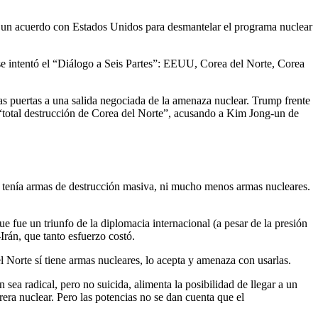
mó un acuerdo con Estados Unidos para desmantelar el programa nuclear
 se intentó el “Diálogo a Seis Partes”: EEUU, Corea del Norte, Corea
as puertas a una salida negociada de la amenaza nuclear. Trump frente
“total destrucción de Corea del Norte”, acusando a Kim Jong-un de
o tenía armas de destrucción masiva, ni mucho menos armas nucleares.
 fue un triunfo de la diplomacia internacional (a pesar de la presión
rán, que tanto esfuerzo costó.
l Norte sí tiene armas nucleares, lo acepta y amenaza con usarlas.
a radical, pero no suicida, alimenta la posibilidad de llegar a un
ra nuclear. Pero las potencias no se dan cuenta que el