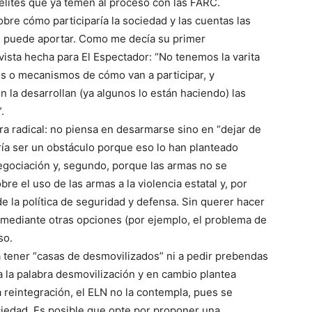
 élites que ya temen al proceso con las FARC.
obre cómo participaría la sociedad y las cuentas las
d puede aportar. Como me decía su primer
ista hecha para El Espectador: “No tenemos la varita
os o mecanismos de cómo van a participar, y
la desarrollan (ya algunos lo están haciendo) las
.
ra radical: no piensa en desarmarse sino en “dejar de
ía ser un obstáculo porque eso lo han planteado
egociación y, segundo, porque las armas no se
re el uso de las armas a la violencia estatal y, por
y de la política de seguridad y defensa. Sin querer hacer
a mediante otras opciones (por ejemplo, el problema de
so.
a tener “casas de desmovilizados” ni a pedir prebendas
la palabra desmovilización y en cambio plantea
a reintegración, el ELN no la contempla, pues se
ociedad. Es posible que opte por proponer una