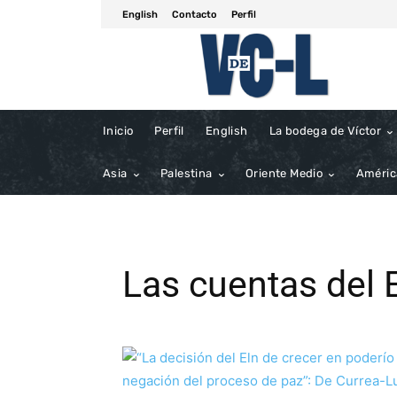
English
Contacto
Perfil
Inicio
Perfil
English
La bodega de Víctor
Asia
Palestina
Oriente Medio
Améric
Las cuentas del