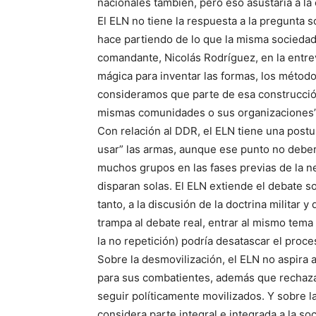
nacionales también, pero eso asustaría a la
El ELN no tiene la respuesta a la pregunta s
hace partiendo de lo que la misma socieda
comandante, Nicolás Rodríguez, en la entrev
mágica para inventar las formas, los métod
consideramos que parte de esa construcción 
mismas comunidades o sus organizaciones”
Con relación al DDR, el ELN tiene una postu
usar” las armas, aunque ese punto no deber
muchos grupos en las fases previas de la n
disparan solas. El ELN extiende el debate sob
tanto, a la discusión de la doctrina militar 
trampa al debate real, entrar al mismo tem
la no repetición) podría desatascar el proce
Sobre la desmovilización, el ELN no aspira 
para sus combatientes, además que rechaza 
seguir políticamente movilizados. Y sobre l
considera parte integral e integrada a la s