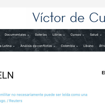
Documentales
Galerías
Libros
Cursos
Salud
a Latina
Análisis de conflictos
Colombia
Líbano
Áfr
 ELN
E