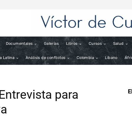
Documentales
Galerías
Libros
Cursos
Salud
a Latina
Análisis de conflictos
Colombia
Líbano
Áfr
 Entrevista para
E
va