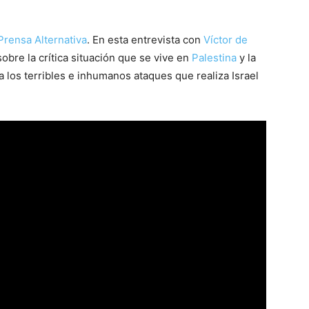
Prensa Alternativa
. En esta entrevista con
Víctor de
sobre la crítica situación que se vive en
Palestina
y la
 a los terribles e inhumanos ataques que realiza Israel