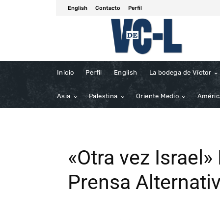
English
Contacto
Perfil
Inicio
Perfil
English
La bodega de Víctor
Asia
Palestina
Oriente Medio
Améric
«Otra vez Israel»
Prensa Alternati