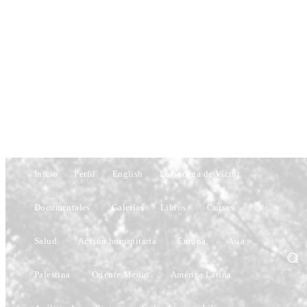
Inicio
Perfil
English
La bodega de Víctor
Documentales
Galerías
Libros
Cursos
Salud
Acción humanitaria
Europa
Asia
Palestina
Oriente Medio
América Latina