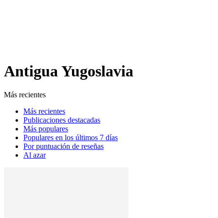
Análisis de conflictos
Colombia
Líbano
África
Irán
Antigua Yugoslavia
Más recientes
Más recientes
Publicaciones destacadas
Más populares
Populares en los últimos 7 días
Por puntuación de reseñas
Al azar