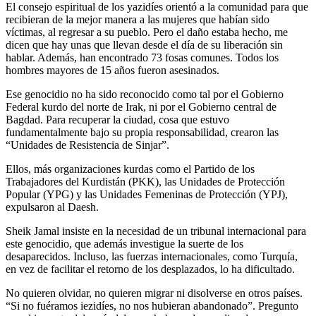
El consejo espiritual de los yazidíes orientó a la comunidad para que
recibieran de la mejor manera a las mujeres que habían sido
víctimas, al regresar a su pueblo. Pero el daño estaba hecho, me
dicen que hay unas que llevan desde el día de su liberación sin
hablar. Además, han encontrado 73 fosas comunes. Todos los
hombres mayores de 15 años fueron asesinados.
Ese genocidio no ha sido reconocido como tal por el Gobierno
Federal kurdo del norte de Irak, ni por el Gobierno central de
Bagdad. Para recuperar la ciudad, cosa que estuvo
fundamentalmente bajo su propia responsabilidad, crearon las
“Unidades de Resistencia de Sinjar”.
Ellos, más organizaciones kurdas como el Partido de los
Trabajadores del Kurdistán (PKK), las Unidades de Protección
Popular (YPG) y las Unidades Femeninas de Protección (YPJ),
expulsaron al Daesh.
Sheik Jamal insiste en la necesidad de un tribunal internacional para
este genocidio, que además investigue la suerte de los
desaparecidos. Incluso, las fuerzas internacionales, como Turquía,
en vez de facilitar el retorno de los desplazados, lo ha dificultado.
No quieren olvidar, no quieren migrar ni disolverse en otros países.
“Si no fuéramos iezidíes, no nos hubieran abandonado”. Pregunto