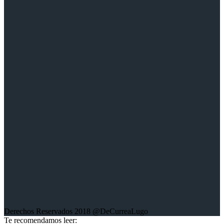
Youtube:
Victor de Currea-Lugo
Twitter:
@DeCurreaLugo
Sobre la web:
Aquí encontrarás mis trabajos escritos; crónicas, columnas de
opinión, entrevistas, libros y trabajos fotográficos sobre diferentes
conflictos en el mundo.
Derechos Reservados 2018 @DeCurreaLugo
Te recomendamos leer: