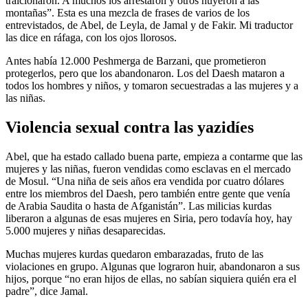
traicionaron. A muchos los arrestaron y otros huyeron a las
montañas”. Esta es una mezcla de frases de varios de los
entrevistados, de Abel, de Leyla, de Jamal y de Fakir. Mi traductor
las dice en ráfaga, con los ojos llorosos.
Antes había 12.000 Peshmerga de Barzani, que prometieron
protegerlos, pero que los abandonaron. Los del Daesh mataron a
todos los hombres y niños, y tomaron secuestradas a las mujeres y a
las niñas.
Violencia sexual contra las yazidíes
Abel, que ha estado callado buena parte, empieza a contarme que las
mujeres y las niñas, fueron vendidas como esclavas en el mercado
de Mosul. “Una niña de seis años era vendida por cuatro dólares
entre los miembros del Daesh, pero también entre gente que venía
de Arabia Saudita o hasta de Afganistán”. Las milicias kurdas
liberaron a algunas de esas mujeres en Siria, pero todavía hoy, hay
5.000 mujeres y niñas desaparecidas.
Muchas mujeres kurdas quedaron embarazadas, fruto de las
violaciones en grupo. Algunas que lograron huir, abandonaron a sus
hijos, porque “no eran hijos de ellas, no sabían siquiera quién era el
padre”, dice Jamal.