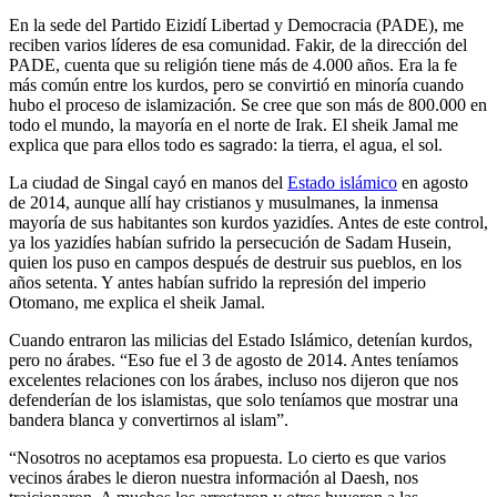
En la sede del Partido Eizidí Libertad y Democracia (PADE), me
reciben varios líderes de esa comunidad. Fakir, de la dirección del
PADE, cuenta que su religión tiene más de 4.000 años. Era la fe
más común entre los kurdos, pero se convirtió en minoría cuando
hubo el proceso de islamización. Se cree que son más de 800.000 en
todo el mundo, la mayoría en el norte de Irak. El sheik Jamal me
explica que para ellos todo es sagrado: la tierra, el agua, el sol.
La ciudad de Singal cayó en manos del
Estado islámico
en agosto
de 2014, aunque allí hay cristianos y musulmanes, la inmensa
mayoría de sus habitantes son kurdos yazidíes. Antes de este control,
ya los yazidíes habían sufrido la persecución de Sadam Husein,
quien los puso en campos después de destruir sus pueblos, en los
años setenta. Y antes habían sufrido la represión del imperio
Otomano, me explica el sheik Jamal.
Cuando entraron las milicias del Estado Islámico, detenían kurdos,
pero no árabes. “Eso fue el 3 de agosto de 2014. Antes teníamos
excelentes relaciones con los árabes, incluso nos dijeron que nos
defenderían de los islamistas, que solo teníamos que mostrar una
bandera blanca y convertirnos al islam”.
“Nosotros no aceptamos esa propuesta. Lo cierto es que varios
vecinos árabes le dieron nuestra información al Daesh, nos