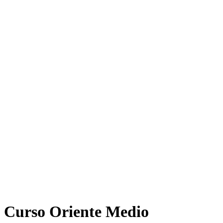
Inicio
Perfil
English
La bodega de Víctor
Oriente Medio
América Latina
Análisis de co
Curso Oriente Medio