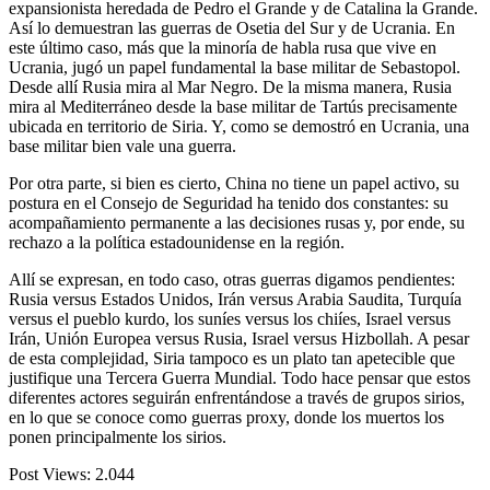
expansionista heredada de Pedro el Grande y de Catalina la Grande.
Así lo demuestran las guerras de Osetia del Sur y de Ucrania. En
este último caso, más que la minoría de habla rusa que vive en
Ucrania, jugó un papel fundamental la base militar de Sebastopol.
Desde allí Rusia mira al Mar Negro. De la misma manera, Rusia
mira al Mediterráneo desde la base militar de Tartús precisamente
ubicada en territorio de Siria. Y, como se demostró en Ucrania, una
base militar bien vale una guerra.
Por otra parte, si bien es cierto, China no tiene un papel activo, su
postura en el Consejo de Seguridad ha tenido dos constantes: su
acompañamiento permanente a las decisiones rusas y, por ende, su
rechazo a la política estadounidense en la región.
Allí se expresan, en todo caso, otras guerras digamos pendientes:
Rusia versus Estados Unidos, Irán versus Arabia Saudita, Turquía
versus el pueblo kurdo, los suníes versus los chiíes, Israel versus
Irán, Unión Europea versus Rusia, Israel versus Hizbollah. A pesar
de esta complejidad, Siria tampoco es un plato tan apetecible que
justifique una Tercera Guerra Mundial. Todo hace pensar que estos
diferentes actores seguirán enfrentándose a través de grupos sirios,
en lo que se conoce como guerras proxy, donde los muertos los
ponen principalmente los sirios.
Post Views:
2.044