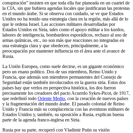
conspiración” insisten en que toda ella fue planeada en un cuartel de
la CIA, sin que hubiera agendas locales que justificaran las protestas
en el mundo árabe. Si se observa con cuidado, se ve que Estados
Unidos no ha tenido una estrategia clara en la región, más allá de lo
que le ordena Israel. Las acciones militares desarrolladas por
Estados Unidos en Siria, tales como el apoyo militar a los kurdos,
labores de inteligencia, bombardeos esporádicos, rechazo al uso de
armas químicas, etc., no son más que reacciones no integradas en
una estrategia clara y que obedecen, principalmente, a la
preocupación por mantener influencia en el área ante el avance de
Rusia.
La Unión Europea, como suele decirse, es un gigante económico
pero un enano político. Dos de sus miembros, Reino Unido y
Francia, que además son miembros permanentes del Consejo de
Seguridad están también involucrados en la guerra siria. Estos dos
países hay que verlos en perspectiva histórica, los dos fueron
precisamente los creadores del pacto Acuerdo Sykes-Picot, de 1917,
que redefinió todo
Oriente Medio
, con la creación de nuevos países
y la fragmentación del mundo árabe. El pasado colonial de Reino
Unido y Francia más su complacencia con las aventuras militares de
Estados Unidos y, también, su oposición a Rusia, explican buena
parte de la agenda franco-inglesa en Siria.
Rusia por su parte, recuperó con Vladimir Putin su visión