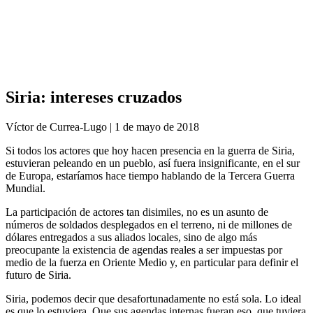
Análisis de conflictos
Colombia
Líbano
África
Irán
Siria: intereses cruzados
Víctor de Currea-Lugo | ‎1 ‎de ‎mayo ‎de ‎2018
Si todos los actores que hoy hacen presencia en la guerra de Siria,
estuvieran peleando en un pueblo, así fuera insignificante, en el sur
de Europa, estaríamos hace tiempo hablando de la Tercera Guerra
Mundial.
La participación de actores tan disimiles, no es un asunto de
números de soldados desplegados en el terreno, ni de millones de
dólares entregados a sus aliados locales, sino de algo más
preocupante la existencia de agendas reales a ser impuestas por
medio de la fuerza en Oriente Medio y, en particular para definir el
futuro de Siria.
Siria, podemos decir que desafortunadamente no está sola. Lo ideal
es que lo estuviera. Que sus agendas internas fueran eso, que tuviera