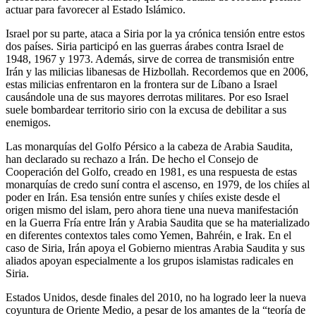
actuar para favorecer al Estado Islámico.
Israel por su parte, ataca a Siria por la ya crónica tensión entre estos
dos países. Siria participó en las guerras árabes contra Israel de
1948, 1967 y 1973. Además, sirve de correa de transmisión entre
Irán y las milicias libanesas de Hizbollah. Recordemos que en 2006,
estas milicias enfrentaron en la frontera sur de Líbano a Israel
causándole una de sus mayores derrotas militares. Por eso Israel
suele bombardear territorio sirio con la excusa de debilitar a sus
enemigos.
Las monarquías del Golfo Pérsico a la cabeza de Arabia Saudita,
han declarado su rechazo a Irán. De hecho el Consejo de
Cooperación del Golfo, creado en 1981, es una respuesta de estas
monarquías de credo suní contra el ascenso, en 1979, de los chiíes al
poder en Irán. Esa tensión entre suníes y chiíes existe desde el
origen mismo del islam, pero ahora tiene una nueva manifestación
en la Guerra Fría entre Irán y Arabia Saudita que se ha materializado
en diferentes contextos tales como Yemen, Bahréin, e Irak. En el
caso de Siria, Irán apoya el Gobierno mientras Arabia Saudita y sus
aliados apoyan especialmente a los grupos islamistas radicales en
Siria.
Estados Unidos, desde finales del 2010, no ha logrado leer la nueva
coyuntura de Oriente Medio, a pesar de los amantes de la “teoría de