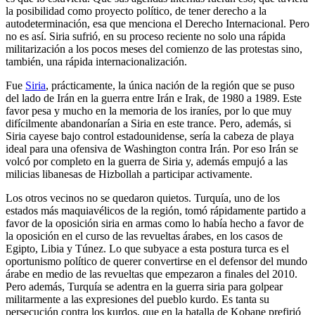
la posibilidad como proyecto político, de tener derecho a la
autodeterminación, esa que menciona el Derecho Internacional. Pero
no es así. Siria sufrió, en su proceso reciente no solo una rápida
militarización a los pocos meses del comienzo de las protestas sino,
también, una rápida internacionalización.
Fue
Siria
, prácticamente, la única nación de la región que se puso
del lado de Irán en la guerra entre Irán e Irak, de 1980 a 1989. Este
favor pesa y mucho en la memoria de los iraníes, por lo que muy
difícilmente abandonarían a Siria en este trance. Pero, además, si
Siria cayese bajo control estadounidense, sería la cabeza de playa
ideal para una ofensiva de Washington contra Irán. Por eso Irán se
volcó por completo en la guerra de Siria y, además empujó a las
milicias libanesas de Hizbollah a participar activamente.
Los otros vecinos no se quedaron quietos. Turquía, uno de los
estados más maquiavélicos de la región, tomó rápidamente partido a
favor de la oposición siria en armas como lo había hecho a favor de
la oposición en el curso de las revueltas árabes, en los casos de
Egipto, Libia y Túnez. Lo que subyace a esta postura turca es el
oportunismo político de querer convertirse en el defensor del mundo
árabe en medio de las revueltas que empezaron a finales del 2010.
Pero además, Turquía se adentra en la guerra siria para golpear
militarmente a las expresiones del pueblo kurdo. Es tanta su
persecución contra los kurdos, que en la batalla de Kobane prefirió