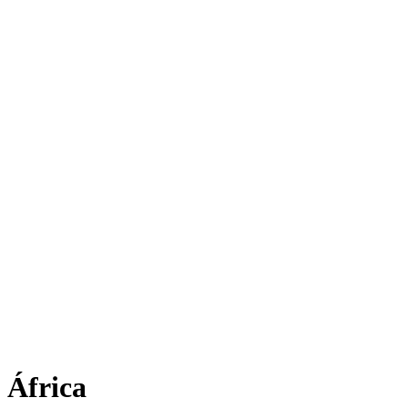
Inicio
Perfil
English
La bodega de Víctor
Oriente Medio
América Latina
Análisis de co
África