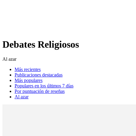
Análisis de conflictos
Colombia
Líbano
África
Irán
Debates Religiosos
Al azar
Más recientes
Publicaciones destacadas
Más populares
Populares en los últimos 7 días
Por puntuación de reseñas
Al azar