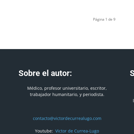
Página 1 de 9
Sobre el autor:
S
Médico, profesor universitario, escritor,
trabajador humanitario, y periodista.
contacto@victordecurrealugo.com
Youtube:
Victor de Currea-Lugo