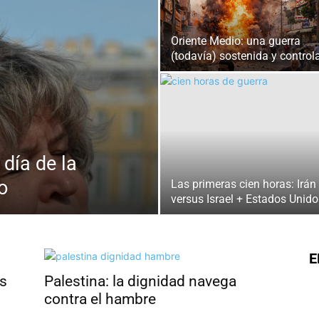
Oriente Medio: una guerra
(todavía) sostenida y control
día de la
o
Las primeras cien horas: Irán
versus Israel + Estados Unido
E
s
Palestina: la dignidad navega
contra el hambre